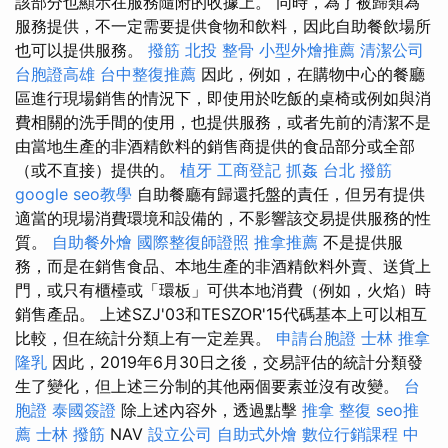
該部分也顯示在服務隨附的收據上。 同時，為了被歸類為
服務提供，不一定需要提供食物和飲料，因此自助餐飲場所
也可以提供服務。
撥筋
北投 整骨
小型外燴推薦
清潔公司
台胞證高雄
台中整復推薦
因此，例如，在購物中心的餐廳
區進行現場銷售的情況下，即使用於吃飯的桌椅或例如與消
費相關的洗手間的使用，也提供服務，或者先前的清潔不是
由當地生產的非酒精飲料的銷售商提供的食品部分或全部
（或不直接）提供的。
植牙
工商登記
抓姦
台北 撥筋
google seo教學
自助餐廳有歸還托盤的責任，但另有提供
適當的現場消費環境和設備的，不影響該交易提供服務的性
質。
自助餐外燴
國際整復師證照
推拿推薦
不是提供服
務，而是在銷售食品、本地生產的非酒精飲料外賣、送貨上
門，或只有櫃檯或「環板」可供本地消費（例如，火焰）時
銷售產品。 上述SZJ'03和TESZOR'15代碼基本上可以相互
比較，但在統計分類上有一定差異。
申請台胞證
士林 推拿
隆乳
因此，2019年6月30日之後，交易評估的統計分類發
生了變化，但上述三分制的其他兩個要素並沒有改變。
台
胞證
泰國簽證
除上述內容外，透過點擊
推拿 整復
seo推
薦
士林 撥筋
NAV
設立公司
自助式外燴
數位行銷課程
中