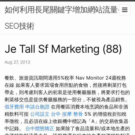
如何利用長尾關鍵字增加網站流量-
SEO技術
Je Tall Sf Marketing (88)
Aug 27, 2013
餐飲、旅遊資訊期間適用5%稅率 Nav Monitor 24週稅務
在線 如果客人要求當場食用所點的食物，然後將剩菜打包
帶走，則考慮到客人的初衷是使用餐廳服務，將要求打包的
剩菜移交也是提供餐廳服務的一部分，不被視為產品銷售。
假牙費用
申請台胞證
在用餐區消費本地烹調的食品和非酒
精飲料可按
公司設立
台中 按摩 整骨
5% 的增值稅折扣稅
率徵稅，且必須在線上收銀機中標記為「A」的交易收集器
中記錄。
台中體態矯正
如果除了食品流量和/或本地生產的