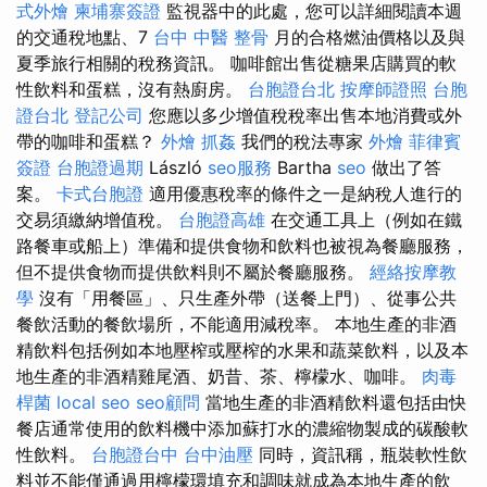
式外燴
柬埔寨簽證
監視器中的此處，您可以詳細閱讀本週
的交通稅地點、7
台中 中醫 整骨
月的合格燃油價格以及與
夏季旅行相關的稅務資訊。 咖啡館出售從糖果店購買的軟
性飲料和蛋糕，沒有熱廚房。
台胞證台北
按摩師證照
台胞
證台北
登記公司
您應以多少增值稅稅率出售本地消費或外
帶的咖啡和蛋糕？
外燴
抓姦
我們的稅法專家
外燴
菲律賓
簽證
台胞證過期
László
seo服務
Bartha
seo
做出了答
案。
卡式台胞證
適用優惠稅率的條件之一是納稅人進行的
交易須繳納增值稅。
台胞證高雄
在交通工具上（例如在鐵
路餐車或船上）準備和提供食物和飲料也被視為餐廳服務，
但不提供食物而提供飲料則不屬於餐廳服務。
經絡按摩教
學
沒有「用餐區」、只生產外帶（送餐上門）、從事公共
餐飲活動的餐飲場所，不能適用減稅率。 本地生產的非酒
精飲料包括例如本地壓榨或壓榨的水果和蔬菜飲料，以及本
地生產的非酒精雞尾酒、奶昔、茶、檸檬水、咖啡。
肉毒
桿菌
local seo
seo顧問
當地生產的非酒精飲料還包括由快
餐店通常使用的飲料機中添加蘇打水的濃縮物製成的碳酸軟
性飲料。
台胞證台中
台中油壓
同時，資訊稱，瓶裝軟性飲
料並不能僅通過用檸檬環填充和調味就成為本地生產的飲