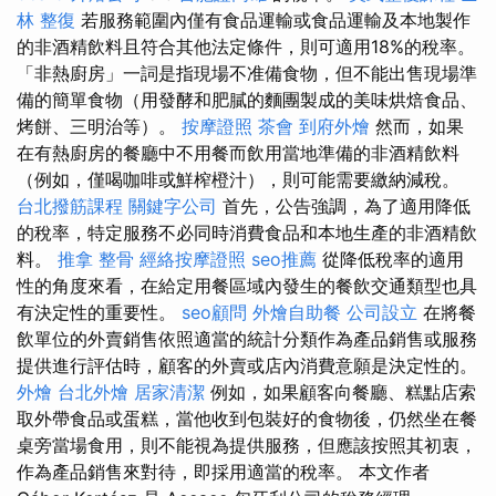
林 整復
若服務範圍內僅有食品運輸或食品運輸及本地製作
的非酒精飲料且符合其他法定條件，則可適用18%的稅率。
「非熱廚房」一詞是指現場不准備食物，但不能出售現場準
備的簡單食物（用發酵和肥膩的麵團製成的美味烘焙食品、
烤餅、三明治等）。
按摩證照
茶會
到府外燴
然而，如果
在有熱廚房的餐廳中不用餐而飲用當地準備的非酒精飲料
（例如，僅喝咖啡或鮮榨橙汁），則可能需要繳納減稅。
台北撥筋課程
關鍵字公司
首先，公告強調，為了適用降低
的稅率，特定服務不必同時消費食品和本地生產的非酒精飲
料。
推拿 整骨
經絡按摩證照
seo推薦
從降低稅率的適用
性的角度來看，在給定用餐區域內發生的餐飲交通類型也具
有決定性的重要性。
seo顧問
外燴自助餐
公司設立
在將餐
飲單位的外賣銷售依照適當的統計分類作為產品銷售或服務
提供進行評估時，顧客的外賣或店內消費意願是決定性的。
外燴
台北外燴
居家清潔
例如，如果顧客向餐廳、糕點店索
取外帶食品或蛋糕，當他收到包裝好的食物後，仍然坐在餐
桌旁當場食用，則不能視為提供服務，但應該按照其初衷，
作為產品銷售來對待，即採用適當的稅率。 本文作者