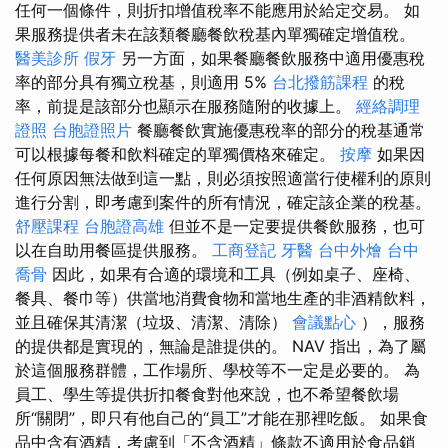
任何一個條件，則折扣增值稅率不能應用於給定交易。 如
果服務提供者未在該類餐廳餐飲稅基內單獨確定增值稅。
醫美診所
假牙
另一方面，如果餐廳餐飲服務中適用優惠稅
率的部分具有獨立稅基，則適用 5%
台北撥筋課程
的稅
率，前提是該部分也顯示在服務隨附的收據上。
經絡調理
證照
台胞證照片
餐廳餐飲實施優惠稅率的部分的稅基通常
可以根據每餐和飲料確定的單獨價格來確定。
按摩
如果因
任何原因無法做到這一點，則必須按照適當行使權利的原則
進行分割，即考慮到案件的所有情況，確定該企業的稅基。
舒壓課程
台胞證高雄
但並不是一定要提供餐飲服務，也可
以在自助用餐區提供服務。
工商登記
牙醫
台中外燴
台中
喬骨
因此，如果有合適的環境和工具（例如桌子、座椅、
餐具、餐巾等）供當地消費食物和當地生產的非酒精飲料，
並且確保其清潔（垃圾、清潔、清除）
會議點心
），服務
的提供都是實現的，無論是誰提供的。 NAV 指出，為了屬
於這個服務群體，工作場所、學校等不一定是必要的。 為
員工、學生等提供折扣餐食對他來說，也不希望餐飲場
所“關閉”，即只有他自己的“員工”才能在那裡吃飯。 如果食
品中含有酒精，考慮到「不含酒精」條款不適用於食品銷