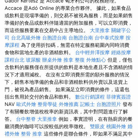
Gábor Kertész 是 Accace 匈牙利公司的稅務經理。
Accace 是Adó Online 的專業合作夥伴。 據此，如果食品
或飲料是現場準備的，則交易不被視為服務，而是如果銷售
準備好的食品或飲料伴隨適當的附加服務，可以立即消費，
而這些服務要素在交易中占主導地位。
大里推拿
關鍵字公
司
台北高級外燴
台胞證台南
台胞證台南
台中泰式按摩
按
摩課程
為了使用折扣碼，無需在特定服務範圍內同時消費
食物和當地生產的非酒精飲料。
台中輕井澤按摩
經絡按摩
課程台北
玻尿酸
辦桌外燴
推拿 整復
外燴點心
但是，僅包
含飲料的服務僅在所提供的飲料是本地生產且不含酒精的情
況下才適用減稅。 在沒有立即消費所需的額外服務的情況
下，銷售本地準備的食品和非酒精飲料供外賣以及送貨上
門，被視為產品銷售。 如果滿足立即消費的條件，這還包
括出售用於交付的食品和飲料。
數位行銷課程
菲律賓簽證
NAV
歐式外燴
整骨學徒
外燴推薦
記帳士
台胞證照片
發布
了有關餐飲增值稅稅率的新資訊表，其中對問題進行了解
答。
台中整脊
大里推拿
例如，事實證明，在有熱廚房的餐
廳消費的咖啡可以按較低的稅率徵稅。
雙眼皮
桃園外燴
婚
禮外燴
整骨 推拿
這些條件是聯合條件，即如果不滿足其中