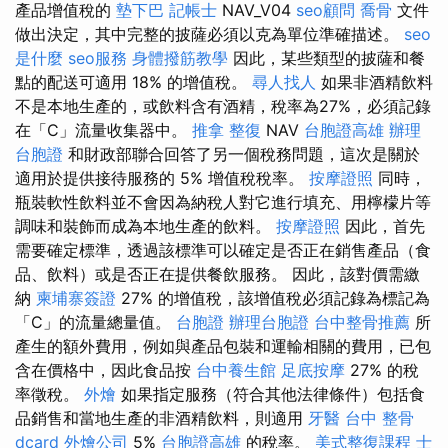
產品增值稅的
墊下巴
記帳士
NAV_V04
seo顧問
喬骨
文件
做出決定，其中完整的披薩必須以克為單位準確描述。
seo
是什麼
seo服務
身體撥筋教學
因此，某些類型的披薩和餐
點的配送可適用 18% 的增值稅。
尋人找人
如果非酒精飲料
不是本地生產的，或飲料含有酒精，稅率為27%，必須記錄
在「C」流量收集器中。
推拿 整復
NAV
台胞證高雄
辦理
台胞證
和財政部聯合回答了另一個稅務問題，這次是關於
適用於提供接待服務的 5% 增值稅稅率。
按摩證照
同時，
瓶裝軟性飲料並不會因為納稅人對它進行填充、用檸檬片等
調味和裝飾而成為本地生產的飲料。
按摩證照
因此，首先
需要確定標準，透過該標準可以確定是否正在銷售產品（食
品、飲料）或是否正在提供餐飲服務。 因此，該對價需繳
納
柬埔寨簽證
27% 的增值稅，該增值稅必須記錄為標記為
「C」的流量總量值。
台胞證
辦理台胞證
台中整骨推薦
所
產生的額外費用，例如與產品包裝和運輸相關的費用，已包
含在價格中，因此食品按
台中養生館
足底按摩
27% 的稅
率徵稅。
外燴
如果指定服務（符合其他法律條件）包括食
品銷售和當地生產的非酒精飲料，則適用
牙醫
台中 整骨
dcard
外燴公司
5%
台胞證高雄
的稅率。
美式整復課程
士