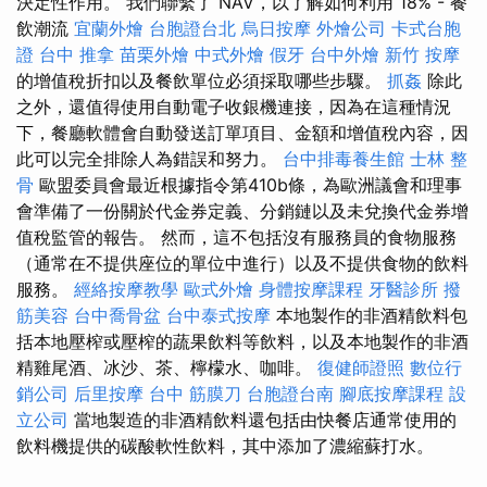
決定性作用。 我們聯繫了 NAV，以了解如何利用 18% - 餐
飲潮流
宜蘭外燴
台胞證台北
烏日按摩
外燴公司
卡式台胞
證
台中 推拿
苗栗外燴
中式外燴
假牙
台中外燴
新竹 按摩
的增值稅折扣以及餐飲單位必須採取哪些步驟。
抓姦
除此
之外，還值得使用自動電子收銀機連接，因為在這種情況
下，餐廳軟體會自動發送訂單項目、金額和增值稅內容，因
此可以完全排除人為錯誤和努力。
台中排毒養生館
士林 整
骨
歐盟委員會最近根據指令第410b條，為歐洲議會和理事
會準備了一份關於代金券定義、分銷鏈以及未兌換代金券增
值稅監管的報告。 然而，這不包括沒有服務員的食物服務
（通常在不提供座位的單位中進行）以及不提供食物的飲料
服務。
經絡按摩教學
歐式外燴
身體按摩課程
牙醫診所
撥
筋美容
台中喬骨盆
台中泰式按摩
本地製作的非酒精飲料包
括本地壓榨或壓榨的蔬果飲料等飲料，以及本地製作的非酒
精雞尾酒、冰沙、茶、檸檬水、咖啡。
復健師證照
數位行
銷公司
后里按摩
台中 筋膜刀
台胞證台南
腳底按摩課程
設
立公司
當地製造的非酒精飲料還包括由快餐店通常使用的
飲料機提供的碳酸軟性飲料，其中添加了濃縮蘇打水。