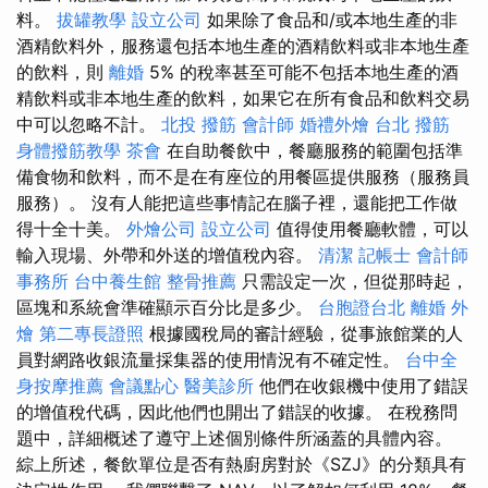
料。
拔罐教學
設立公司
如果除了食品和/或本地生產的非
酒精飲料外，服務還包括本地生產的酒精飲料或非本地生產
的飲料，則
離婚
5% 的稅率甚至可能不包括本地生產的酒
精飲料或非本地生產的飲料，如果它在所有食品和飲料交易
中可以忽略不計。
北投 撥筋
會計師
婚禮外燴
台北 撥筋
身體撥筋教學
茶會
在自助餐飲中，餐廳服務的範圍包括準
備食物和飲料，而不是在有座位的用餐區提供服務（服務員
服務）。 沒有人能把這些事情記在腦子裡，還能把工作做
得十全十美。
外燴公司
設立公司
值得使用餐廳軟體，可以
輸入現場、外帶和外送的增值稅內容。
清潔
記帳士
會計師
事務所
台中養生館
整骨推薦
只需設定一次，但從那時起，
區塊和系統會準確顯示百分比是多少。
台胞證台北
離婚
外
燴
第二專長證照
根據國稅局的審計經驗，從事旅館業的人
員對網路收銀流量採集器的使用情況有不確定性。
台中全
身按摩推薦
會議點心
醫美診所
他們在收銀機中使用了錯誤
的增值稅代碼，因此他們也開出了錯誤的收據。 在稅務問
題中，詳細概述了遵守上述個別條件所涵蓋的具體內容。
綜上所述，餐飲單位是否有熱廚房對於《SZJ》的分類具有