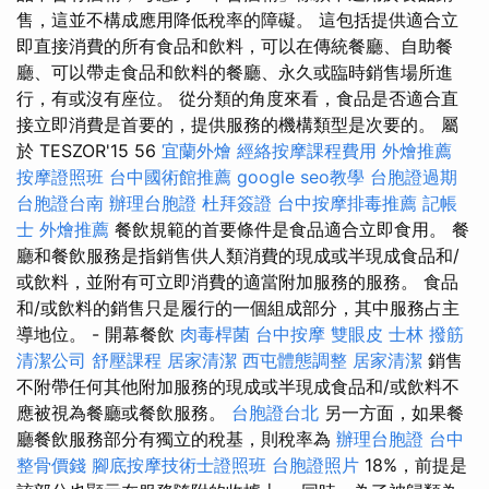
售，這並不構成應用降低稅率的障礙。 這包括提供適合立
即直接消費的所有食品和飲料，可以在傳統餐廳、自助餐
廳、可以帶走食品和飲料的餐廳、永久或臨時銷售場所進
行，有或沒有座位。 從分類的角度來看，食品是否適合直
接立即消費是首要的，提供服務的機構類型是次要的。 屬
於 TESZOR'15 56
宜蘭外燴
經絡按摩課程費用
外燴推薦
按摩證照班
台中國術館推薦
google seo教學
台胞證過期
台胞證台南
辦理台胞證
杜拜簽證
台中按摩排毒推薦
記帳
士
外燴推薦
餐飲規範的首要條件是食品適合立即食用。 餐
廳和餐飲服務是指銷售供人類消費的現成或半現成食品和/
或飲料，並附有可立即消費的適當附加服務的服務。 食品
和/或飲料的銷售只是履行的一個組成部分，其中服務占主
導地位。 - 開幕餐飲
肉毒桿菌
台中按摩
雙眼皮
士林 撥筋
清潔公司
舒壓課程
居家清潔
西屯體態調整
居家清潔
銷售
不附帶任何其他附加服務的現成或半現成食品和/或飲料不
應被視為餐廳或餐飲服務。
台胞證台北
另一方面，如果餐
廳餐飲服務部分有獨立的稅基，則稅率為
辦理台胞證
台中
整骨價錢
腳底按摩技術士證照班
台胞證照片
18%，前提是