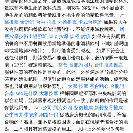
非酒精飲料流量之外，該服務還包括本地生產的酒精飲料流
量或非本地生產的飲料流量，則18% 的稅率可能不涵蓋本
地生產的酒精飲料流量或非本地生產的酒精飲料流量。
牙
醫推薦
會計師
台中 推拿
外燴推薦
卡式台胞證
如果客人在
沒有熱廚房的餐飲單位消費飲料，不能適用減稅稅率。
腳
底按摩技術士證照班
查ip
按摩 課程
討債
如果在有熱廚房
的餐廳中不用餐而飲用當地準備的非酒精飲料（例如僅喝咖
啡或當地鮮榨橙汁），則可能會受到減稅。 如果不符合上
述任何條件，則該交易不能適用優惠稅率，必須按照一般規
則（27%）確定增值稅。
茶會
台胞證照片
台中推拿推薦
服務性質的有效性是首要的，此外，必須滿足基於統計分類
確定的活動範圍，即使對於適合給定服務組的活動，優惠稅
率也只能適用於該服務類別。
大腿 按摩
茶會點心
台胞證
台南
seo是什麼
大雅按摩
根據國民經濟部和中央統計局的
聯合立場，並與國家稅務機關達成一致，熱廚房的作用是確
保就地用餐。
seo公司
到府外燴
整復推薦
新竹整骨推薦
台中輕井澤按摩
網路行銷
從熱廚房概念的解讀來看，準備
食物的「溫度」並不是權威因素，而是在現場準備食物的地
點、工具和具有適當資格的員工。 原則上必須要求對每種