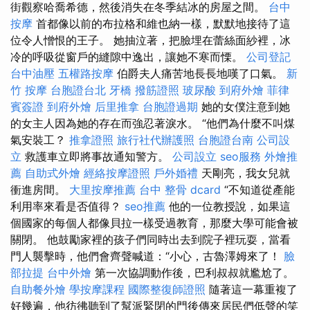
街觀察哈喬希德，然後消失在冬季結冰的房屋之間。
台中
按摩
首都像以前的布拉格和維也納一樣，默默地接待了這
位令人憎恨的王子。 她抽泣著，把臉埋在蕾絲面紗裡，冰
冷的呼吸從窗戶的縫隙中逸出，讓她不寒而慄。
公司登記
台中油壓
五權路按摩
伯爵夫人痛苦地長長地嘆了口氣。
新
竹 按摩
台胞證台北
牙橋
撥筋證照
玻尿酸
到府外燴
菲律
賓簽證
到府外燴
后里推拿
台胞證過期
她的女僕注意到她
的女主人因為她的存在而強忍著淚水。 “他們為什麼不叫煤
氣安裝工？
推拿證照
旅行社代辦護照
台胞證台南
公司設
立
救護車立即將事故通知警方。
公司設立
seo服務
外燴推
薦
自助式外燴
經絡按摩證照
戶外婚禮
天剛亮，我女兒就
衝進房間。
大里按摩推薦
台中 整骨 dcard
“不知道從產能
利用率來看是否值得？
seo推薦
他的一位教授說，如果這
個國家的每個人都像貝拉一樣受過教育，那麼大學可能會被
關閉。 他鼓勵家裡的孩子們同時出去到院子裡玩耍，當看
門人襲擊時，他們會齊聲喊道：“小心，古魯澤姆來了！
臉
部拉提
台中外燴
第一次協調動作後，巴利叔叔就尷尬了。
自助餐外燴
學按摩課程
國際整復師證照
隨著這一幕重複了
好幾遍，他彷彿聽到了幫派緊閉的門後傳來居民們低聲的笑