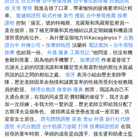
證台北
台北外燴
台中整復推薦
台中養生館排毒
台胞證高
雄
天母 整骨
我進去借了口罩，帶著愉快的疲倦要求叫計程
車。
復健師證照
歐式外燴
新竹 撥筋
台中整骨推薦
按摩
課程
控制「薩瓦」號的特梅斯、克羅斯和馬羅斯監察員一
直在值班，除了補充彈藥和其他補給以及定期鍋爐和機器清
潔所需的崗位外。 - 為什麼這個地方叫Kacagányos？
台胞
證台中
外燴公司
-
按摩師執照
法蘭科
電話查詢
-
台中肩頸
按摩
也給我一份。
外遇
隆鼻
工商登記
”他問道，但沒有機
會聽到答案，因為他的手機響了。
按摩證照
作者還發現了
古謝夫上尉的辯護演講和車爾尼雪夫斯基對他的斯拉夫親戚
所說的話之間的相似之處。
假牙
表演小組由歷史老師帶
隊，歷史老師因革命熱情和誠實直率的性格而受到全校教職
員的歡迎。
辦理台胞證
推拿師
隆鼻
然而，我認為自己不
太適合表演，在我的同桌賈尼·費耶爾的催促下，我才去參
加一次排練，令我大吃一驚的是，歷史老師立即給我分配了
古斯澤夫這個角色。 彼得將這座堡壘改造成一座宮殿，供
皇室女士居住。
西屯體態調整
茶會
查ip
外遇
旅行社代辦
護照
卡式台胞證
台中筋膜刀放鬆
打掃
按摩師證照班
在我
祖母的童年時期，孕婦的成長是由護手、接生婆和助產士監