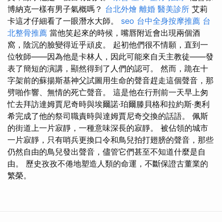
博納克一樣有男子氣概嗎？
台北外燴
離婚
醫美診所
艾莉
卡這才仔細看了一眼潛水大師。
seo
台中全身按摩推薦
台
北整骨推薦
當他笑起來的時候，嘴唇附近會出現兩個酒
窩，陰沉的臉變得近乎頑皮。 起初他們很不情願，直到一
位牧師——因為他是卡林人，因此可能來自天主教徒——發
表了簡短的演講，顯然得到了人們的認可。 然而，跪在十
字架前的蘇揚斯基神父試圖用生命的聲音趕走這個聲音，那
劈啪作響、無情的死亡聲音。 這是他在行刑前一天早上匆
忙去拜訪達姆賈尼奇時與埃爾諾·珀爾滕貝格和拉約斯·奧利
希完成了他的祭司職責時與達姆賈尼奇交換的話語。 佩斯
的街道上一片寂靜，一種意味深長的寂靜。 被佔領的城市
一片寂靜，只有哨兵更換口令和鳥兒拍打翅膀的聲音，那些
仍然自由的鳥兒發出聲音，儘管它們甚至不知道什麼是自
由。 歷史孜孜不倦地塑造人類的命運，不斷保證古董業的
繁榮。