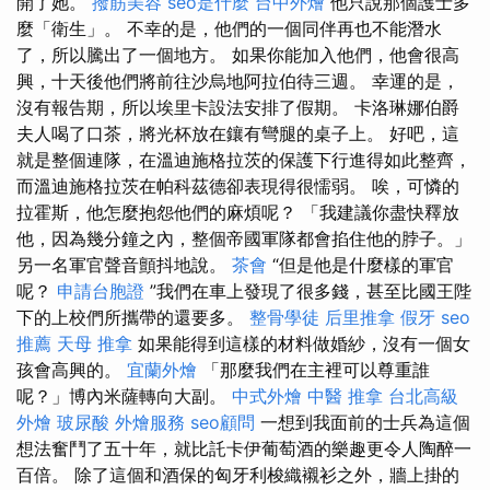
開了她。
撥筋美容
seo是什麼
台中外燴
他只說那個護士多
麼「衛生」。 不幸的是，他們的一個同伴再也不能潛水
了，所以騰出了一個地方。 如果你能加入他們，他會很高
興，十天後他們將前往沙烏地阿拉伯待三週。 幸運的是，
沒有報告期，所以埃里卡設法安排了假期。 卡洛琳娜伯爵
夫人喝了口茶，將光杯放在鑲有彎腿的桌子上。 好吧，這
就是整個連隊，在溫迪施格拉茨的保護下行進得如此整齊，
而溫迪施格拉茨在帕科茲德卻表現得很懦弱。 唉，可憐的
拉霍斯，他怎麼抱怨他們的麻煩呢？ 「我建議你盡快釋放
他，因為幾分鐘之內，整個帝國軍隊都會掐住他的脖子。」
另一名軍官聲音顫抖地說。
茶會
“但是他是什麼樣的軍官
呢？
申請台胞證
”我們在車上發現了很多錢，甚至比國王陛
下的上校們所攜帶的還要多。
整骨學徒
后里推拿
假牙
seo
推薦
天母 推拿
如果能得到這樣的材料做婚紗，沒有一個女
孩會高興的。
宜蘭外燴
「那麼我們在主裡可以尊重誰
呢？」博內米薩轉向大副。
中式外燴
中醫 推拿
台北高級
外燴
玻尿酸
外燴服務
seo顧問
一想到我面前的士兵為這個
想法奮鬥了五十年，就比託卡伊葡萄酒的樂趣更令人陶醉一
百倍。 除了這個和酒保的匈牙利梭織襯衫之外，牆上掛的