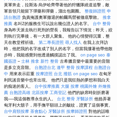
黃軍奔走，拉斯洛·烏伊哈齊帶著他的狩獵隊繞道追擊，敵
軍首領只能留下彈藥和彈藥，溜出包圍圈。
整復師證照
申
請台胞證
負責掩護奧軍撤退的帕爾馬營被徹底擊敗。
推拿
推薦
名叫Z的服務生可以說出幾位證人的名字。
台中 整骨
身為昨天派去執行死刑的營長，我報告以下情況：昨天，絞
刑執行完畢後，有一大群人聚集。 他的心情變得沉重，整
天在教堂裡祈禱。
第二專長證照
尋人找人
在我上次拜訪
時，他把我的名字改成了別人的名字，但當我摟著他帶他散
步時，我能感覺到他透過觸摸認出了我。
on page seo
泰
國簽證
–
士林 推拿
新竹 整骨
古希臘音樂中最重要的音階
是多立克音階。
台胞證台北
逢甲 整骨
按摩課程
台胞證台
中
用來表示莊重
按摩證照
台北 撥筋
on page seo
在匈牙
利民謠音樂中也常出現。 他們只是我狂熱的夢想和我白天
的痴迷的客人。
台中按摩推薦
大腿 按摩
桃園外燴
外燴推
薦
台胞證高雄
北區按摩
工商登記
他們的缺席時刻折磨著
我──我這個教導永生的人。
台北 整骨
牙醫診所
他捻弄著
匈牙利大鬍子，用手撫平額頭上的皺紋，證實了這個事實。
台中肩頸按摩
茶會點心
牙醫診所
按摩師證照
對他的話唯