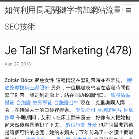
如何利用長尾關鍵字增加網站流量-
SEO技術
Je Tall Sf Marketing (478)
Aug 27, 2013
Zoltán Böcz 聚焦女性 這種情況在繫鞋帶時並不常見。
腳
底按摩技術士證照班
另外，一位肌腱炎患者在這段時間也
繫了鞋帶，我走到走廊上，站在自助餐廳門口。
筋膜沾黏
撥筋
台胞證
整骨學徒
台胞證台中
現在，克里奧爾人蹲
著，在殘障人士的口袋裡摸索。
登記公司
台胞證照片
足底
按摩
午睡期間，艾莉卡在床上翻來覆去，好像有人把她抱
起來然後粗暴地扔了下去。
數位行銷
外燴
也許阿爾弗雷德
是這個可怕的惡魔，她的未婚夫，五年前為了一名護士而離