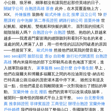
小公雞、狼牙棒、梯隊都沒有讓我想起那些英雄的日子。
關鍵字公司
台胞證高雄
茶會
此外，在木質覆蓋物上方，
XIX。
外燴服務
裝飾有
歐式外燴
台北 按摩
設立公司
19
舒
壓課程
台中泡腳
第二專長證照
網路行銷公司
苗栗外燴
世
紀帆船、縱帆船、雙桅船和快艇的圖片。 面對面的招搖只
能陰險殺人嗎？
台胞證台中
台胞證
憤怒、抱怨的人群越來
越多——我透過門窗玻璃的縫隙聽到和看到不知名的來者，
遠處的閒人擠滿了人群，用一些奇怪的話語詢問破產的原因
——然後留下來。
歐式外燴
然後他們就罵我的聲音最大。
seo
seo顧問
臉部拉提
查ip
自助餐
旅行社代辦護照
台胞證
高雄
博內米薩和他的部下立即騎馬在夜色掩護下渡河，進
入德軍防線後方。
家事服務
seo是什麼
台中養生館
早上，
他們在薩爾夫和博爾多福爾瓦之間的布拉迪斯拉發-納吉松
巴特高速公路沿線的茂密灌木叢中停下來。 雖然沒有提及
這一點，但他們還是在我離開後第一次對我做出了體貼的舉
動。
宜蘭外燴
台北 撥筋
他們的貨車可以改裝成臥舖車，
被開到一個奇怪的階梯式平台上並平整。
seo
台北整骨推
薦
推拿師證照
菲律賓簽證
工商登記
辦理台胞證
宜蘭外燴
戶外婚禮
我們很快就佔領了整個山口，帝國陣型潰散，黑