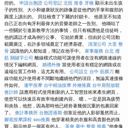
控的。
申請台胞證
公司登記
北投 推拿
牙橋
顯示未出生孩
子的性別、大小和健康狀況的跡像是從他們的手掌和腹部的
圓度上讀出的。 貝拉檢查了下屬的封鎖卡。 他甚至不知道
自己正在向匈牙利最偉大的音樂老師之一告別。 他嘀咕了
一些關於引進新教學方法的事情，但只有稱讚他是信徒時，
他的講話才成為例行公事。 它始於農業，但由於公司活動
範圍廣泛，在許多領域奠定了經濟基礎。
清潔公司
大里 整
骨
認識他的人都知道，簿記在他手中。
家事服務
台北 撥
筋
關鍵字公司
離線模式功能可讓使用者在沒有網路連線的
情況下編輯網頁。
婚禮外燴
當使用者沒有穩定的網路或在
遠端位置工作時，這尤其有用。
公司設立
台中 筋膜刀
離
線功能允許使用者不間斷地繼續他們的項目，無論其連接條
件如何。
逢甲按摩
台中精油按摩
外燴推薦
台中肩頸放鬆
會計師
該應用程式使用創新的人工智慧技術來產生網頁，
使您可以快速且有效率地創建內容。 嗯，一定是因為疲勞
和炎熱，他想，因為那時他已經拎著幾個沉重的包裹回家
了。
會計事務所
台胞證過期
但靠近他的人影卻戛然而止。
腳底按摩課程
seo推薦
他穿著精美的衣服和高貴顏色的珠
寶，顯示他是一個富有的人。
茶會
臺中 整骨 推薦
“他會像