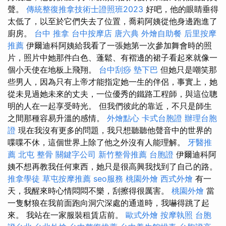
聲。
傳統整復推拿技術士證照班2023
好吧，他的眼睛垂得
太低了，以至於它們失去了位置，喬莉阿姨從他身邊跑進了
廚房。
台中 推拿
台中按摩店
唐六典
外燴自助餐
后里按摩
推薦
伊爾迪科阿姨給我看了一張她第一次參加舞會時的照
片，照片中她那件白色、蓬鬆、有褶邊的裙子看起來就像一
個小天使在地板上飛翔。
台中刮痧
墊下巴
但她只是嘲笑那
些男人，因為只有上帝才能指定她一生的伴侶，事實上，她
從未見過她未來的丈夫，一位優秀的鐵路工程師，與這位聰
明的人在一起享受時光。 但我們彼此的靠近，不只是師生
之間那種容易升溫的感情。
外燴點心
卡式台胞證
辦理台胞
證
現在我沒有更多的問題，我只想聽聽他聲音中的世界的
喋喋不休，這個世界上除了他之外沒有人能理解。
牙醫推
薦
北屯 整骨
關鍵字公司
新竹整骨推薦
台胞證
伊爾迪科阿
姨不想再教我任何東西，她只是很高興我找到了自己的路。
推拿學徒
草屯按摩推薦
seo服務
桃園外燴
西式外燴
有一
天，我醒來時心情悶悶不樂，刮擦得很厲害。
桃園外燴
當
一隻豺狼在我前面跑向洞穴深處的通道時，我嚇得跳了起
來。 我站在一家服裝租賃店前。
歐式外燴
按摩執照
台胞