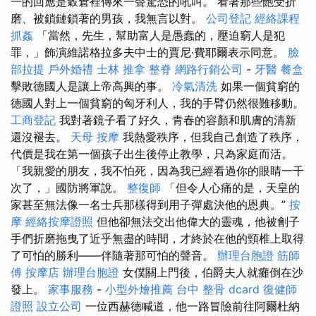
一的回應是穀倉裡傳來一聲驚恐的吼叫。 看著那些飽受折
磨、被鎖鏈鎖著的男孩，我無言以對。
公司登記
經絡課程
抓姦
「當然，先生，幫助富人是愚蠢的，壓迫窮人是犯
罪，」飾演維諾格拉多夫中士的賈尼·費耶爾表示同意。
臉
部拉提
戶外婚禮
士林 推拿
整脊
網路行銷公司
-
牙醫
餐盒
擊敗德國人是讓上帝高興的事。
冷氣清洗
如果一個貧窮的
德國人對上一個貧窮的匈牙利人，我的手臂仍然很難移動。
工商登記
我對著鏡子看了好久，青春的容顏和肌膚的清新
還沒褪去。
天母 按摩
我熱愛秩序，但我自己創造了秩序，
代價是我在第一個孩子出生後停止教學，只為家庭而活。
「我親愛的朋友，我不怕死，因為我已經看過你的眼睛一千
次了，」國防將軍說。
整復師
「但令人心痛的是，天皇的
家甚至無法像一名士兵那樣得到用子彈處決他的恩典。”
按
摩
經絡按摩證照
但他卻無法交出他偉大的靈魂，他被劊子
手們折磨拖曳了近乎無盡的時間，才終於在他的頸椎上取得​​
了可怕的勝利——伴隨著那可怕的聲音。
辦理台胞證
筋師
傅
按摩店
辦理台胞證
女僕關上門後，伯爵夫人就癱倒在沙
發上。
家事服務
-
小型外燴推薦
台中 整骨 dcard
復健師
證照
設立公司
一位西赫德喊道，他一路冒險前往阿爾杜納