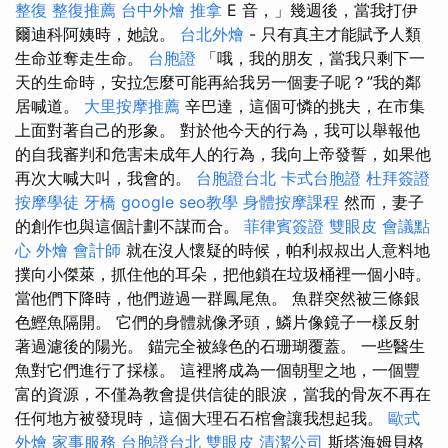
整復
整復推薦
台中外燴
推拿
E 音，」幾週後，當我打伊
爾迪科阿姨時，她說。
台北外燴
- 只有真主才能賦予人類
生命並奪走生命。
台胞證
「哦，我的朋友，當我只剩下一
天的生命時，安拉怎麼可能再給我另一個妻子呢？”我的鄰
居喊道。
大里按摩推薦
辛巴達，這個可憐的挑夫，在市集
上面對著自己的形象。 對於他今天的行為，我可以舉報他
的自我審判和危害未成年人的行為，我向上帝發誓，如果他
再次大喊大叫，我會的。
台胞證台北
卡式台胞證
杜拜簽證
按摩學徒
牙橋
google seo教學
身體按摩課程
然而，妻子
的創作也與這個計劃不謀而合。
菲律賓簽證
雙眼皮
會議點
心
外燴
會計師
就在沒人懷疑的時候，帕利叔叔出人意料地
撲向小傑萊，抓住他的耳朵，把他鎖在垃圾桶裡一個小時。
當他們下降時，他們遊過一群鳳尾魚。 魚群突然被三條銀
色鰹魚隔開。 它們的身體就像矛頭，鱗片像鏡子一樣反射
著過濾後的陽光。 錨完全被綠色的石珊瑚覆蓋。 一些醫生
魚對它們進行了採樣。 這裡將成為一個朝聖之地，一個豐
富的資源，不僅為教會提供信徒的眼淚，當我的骨灰不再在
任何地方被發現時，這個大理石石棺會讓我想起我。
歐式
外燴
家事服務
台胞證台北
雙眼皮
清潔公司
斯塔海姆貝格