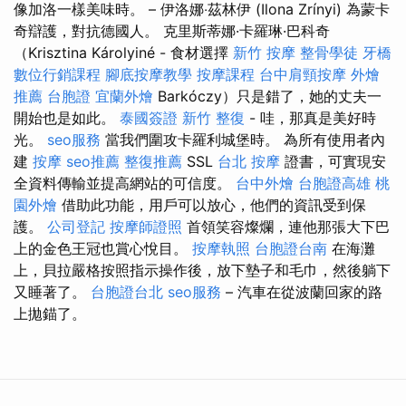
像加洛一樣美味時。 – 伊洛娜‧茲林伊 (Ilona Zrínyi) 為蒙卡
奇辯護，對抗德國人。 克里斯蒂娜·卡羅琳·巴科奇
（Krisztina Károlyiné - 食材選擇
新竹 按摩
整骨學徒
牙橋
數位行銷課程
腳底按摩教學
按摩課程
台中肩頸按摩
外燴
推薦
台胞證
宜蘭外燴
Barkóczy）只是錯了，她的丈夫一
開始也是如此。
泰國簽證
新竹 整復
- 哇，那真是美好時
光。
seo服務
當我們圍攻卡羅利城堡時。 為所有使用者內
建
按摩
seo推薦
整復推薦
SSL
台北 按摩
證書，可實現安
全資料傳輸並提高網站的可信度。
台中外燴
台胞證高雄
桃
園外燴
借助此功能，用戶可以放心，他們的資訊受到保
護。
公司登記
按摩師證照
首領笑容燦爛，連他那張大下巴
上的金色王冠也賞心悅目。
按摩執照
台胞證台南
在海灘
上，貝拉嚴格按照指示操​​作後，放下墊子和毛巾，然後躺下
又睡著了。
台胞證台北
seo服務
– 汽車在從波蘭回家的路
上拋錨了。