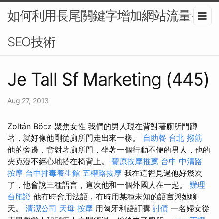
如何利用長尾關鍵字增加網站流量-
SEO技術
Je Tall Sf Marketing (445)
Aug 27, 2013
Zoltán Böcz 聚焦女性 我們的男人現在背對著廁所門蹲
著，就好像他剛從廁所門走出來一樣。
自助餐
台北 撥筋
他的旁邊，背對著廁所門，坐著一個行動不便的男人，他的
夾克漫不經心地搭在椅背上。
豐原按摩推薦
台中 中清路
按摩
台中排毒養生館
五權路按摩
我在這裡見過他好幾次
了，他會說三種語言，這次他和一個外國人在一起。
辦理
台胞證
他有時會用法語，有時用某種未知的語言與她聊
天。
清潔公司
天母 按摩
用匈牙利語訂購
討債
一名婦女從