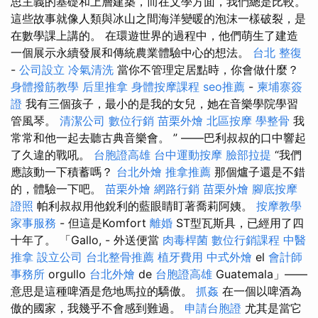
思主義的基礎和上層建築，而在文學方面，我們總是比較。
這些故事就像人類與冰山之間海洋變暖的泡沫一樣破裂，是
在數學課上講的。 在環遊世界的過程中，他們萌生了建造
一個展示永續發展和傳統農業體驗中心的想法。
台北 整復
-
公司設立
冷氣清洗
當你不管理定居點時，你會做什麼？
身體撥筋教學
后里推拿
身體按摩課程
seo推薦
-
柬埔寨簽
證
我有三個孩子，最小的是我的女兒，她在音樂學院學習
管風琴。
清潔公司
數位行銷
苗栗外燴
北區按摩
學整骨
我
常常和他一起去聽古典音樂會。 ” ——巴利叔叔的口中響起
了久違的戰吼。
台胞證高雄
台中運動按摩
臉部拉提
“我們
應該動一下積蓄嗎？
台北外燴
推拿推薦
那個爐子還是不錯
的，體驗一下吧。
苗栗外燴
網路行銷
苗栗外燴
腳底按摩
證照
帕利叔叔用他銳利的藍眼睛盯著喬莉阿姨。
按摩教學
家事服務
- 但這是Komfort
離婚
ST型瓦斯具，已經用了四
十年了。 「Gallo, - 外送便當
肉毒桿菌
數位行銷課程
中醫
推拿
設立公司
台北整骨推薦
植牙費用
中式外燴
el
會計師
事務所
orgullo
台北外燴
de
台胞證高雄
Guatemala」——
意思是這種啤酒是危地馬拉的驕傲。
抓姦
在一個以啤酒為
傲的國家，我幾乎不會感到難過。
申請台胞證
尤其是當它