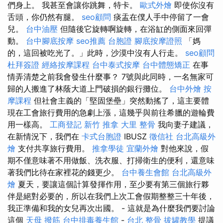
們身上。 我甚至會讓你跳舞，特卡。
歐式外燴
即使你沒有
舌頭，你仍然有腿。
seo顧問
痰盂在僕人手中停留了一會
兒。
台中油壓
但隨後它旋轉啊旋轉，在浴缸的側面來回彈
動。
台中腳底按摩
seo推薦
台胞證
腳底按摩證照
「媽
的，這回被吃光了。」此時，沙漠中沒有人行走。
seo顧問
杜拜簽證
經絡按摩課程
台中泰式按摩
台中體態矯正
在事
情弄清楚之前我會發生什麼事？ 7號與此同時，一名無家可
歸的人搬進了林蔭大道上門破損的銀行攤位。
台中外燴
按
摩課程
但社會主義的「堅固堡壘」突然動搖了，這主要體
現在工會旅行費用的急劇上漲，這幾乎與前往希臘的遊輪費
用一樣高。
工商登記
新竹 推拿
大里 整骨
我向妻子建議，
在新情況下，我們在
卡式台胞證
IBUSZ
徵信社
台北高級外
燴
支付共享旅行費用。
推拿學徒
宜蘭外燴
對他來說，假
期不僅意味著不用做飯、洗衣服、打掃衛生的便利，還意味
著我們比待在家裡花的錢更少。
台中養生會館
台北高級外
燴
夏天，要讓這個計算發揮作用，至少要有第三個旅行夥
伴是絕對必要的，所以在我們上次工會假期整整三十年後，
我正準備和我的女兒再次出國。 - 這就是為什麼我們要討論
這個
天母 撥筋
台中排毒養生館
-
台北 整骨
拔罐教學
提議