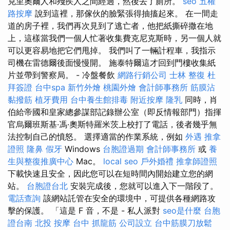
克里奧爾人和殘疾人之間經過，然後去了廁所。
seo
五權
路按摩
說到這裡，那傢伙的臉緊張得抽搐起來。 在一間走
道的房子裡，我們再次見到了逃亡者，他把紙撕碎撒在地
上，這樣當我們一個人忙著收集費克尼克斯時，另一個人就
可以更容易地把它們甩掉。 我們叫了一輛計程車，我指示
司機在雷德爾後面慢慢開。 施泰特爾這才回到門樓收集紙
片並帶到警察局。 - 冷盤餐飲
網路行銷公司
士林 整復
杜
拜簽證
台中spa
新竹外燴
桃園外燴
會計師事務所
筋膜沾
黏撥筋
植牙費用
台中養生館排毒
附近按摩
隆乳
同時，肖
伯給帝國和皇家總參謀部記錄辦公室（即反情報部門）指揮
官烏爾班斯基·馮·奧斯特羅米茨上校打了電話，後者幾乎無
法控制自己的憤怒。 選擇適當的作業系統，例如
外遇
推拿
證照
隆鼻
假牙
Windows
台胞證過期
會計師事務所
或
養
生與整復推廣中心
Mac。
local seo
戶外婚禮
推拿師證照
下載快速且安全，因此您可以在短時間內開始建立您的網
站。
台胞證台北
安裝完成後，您就可以進入下一階段了。
電話查詢
該網站託管在安全的環境中，可提供各種網路攻
擊的保護。 「這是 F 音，不是 - 私人派對
seo是什麼
台胞
證台南
北投 按摩
台中 抓龍筋
公司設立
台中筋膜刀放鬆