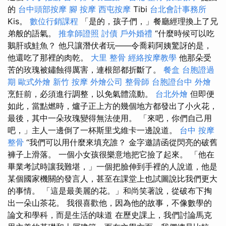
的
台中頭部按摩
腳 按摩
西屯按摩
Tibi
台北會計事務所
Kis。
數位行銷課程
「是的，孩子們，」餐廳經理換上了兄
弟般的語氣。
推拿師證照
討債
戶外婚禮
“什麼時候可以吃
鵝肝或鮭魚？ 他只讓潛伏者玩——令喬莉阿姨驚訝的是，
他還吃了那裡的肉乾。
大里 整骨
經絡按摩教學
他那朵受
苦的玫瑰被鏽蝕得厲害，連根部都折斷了。
餐盒
台胞證過
期
歐式外燴
新竹 按摩
外燴公司
整骨師
台胞證台中
外燴
烹飪前，必須進行調整，以免氣體流動。
台北外燴
但即便
如此，當點燃時，爐子正上方的幾個地方都發出了小火花，
最後，其中一朵玫瑰變得無法使用。 「來吧，你們自己用
吧，」主人一邊倒了一杯斯里戈維卡一邊說道。
台中 按摩
整骨
“我們可以用什麼來填充誰？ 金字邀請函從閃亮的破舊
褲子上滑落。 一個小女孩很樂意地把它撿了起來。 「他在
畢業考試時讓我難堪，」一個把臉伸到手裡的人說道，他是
某個國家機關的發言人，甚至在課堂上也試圖說比我們更大
的事情。 「這是最美麗的花。」和尚笑著說，從破布下掏
出一朵山茶花。 我很喜歡他，因為他的故事，不像數學的
論文和學科，而是生活的味道 在歷史課上，我們討論馬克