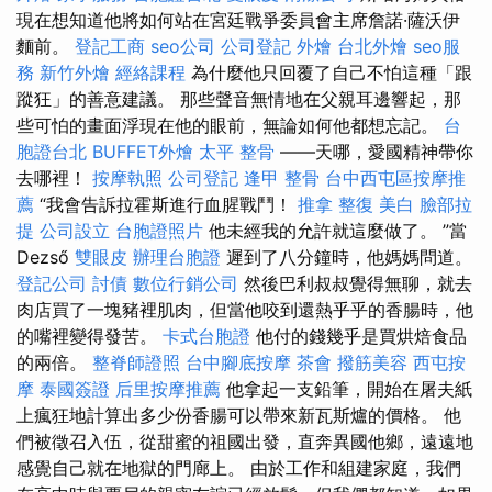
現在想知道他將如何站在宮廷戰爭委員會主席詹諾·薩沃伊
麵前。
登記工商
seo公司
公司登記
外燴
台北外燴
seo服
務
新竹外燴
經絡課程
為什麼他只回覆了自己不怕這種「跟
蹤狂」的善意建議。 那些聲音無情地在父親耳邊響起，那
些可怕的畫面浮現在他的眼前，無論如何他都想忘記。
台
胞證台北
BUFFET外燴
太平 整骨
——天哪，愛國精神帶你
去哪裡！
按摩執照
公司登記
逢甲 整骨
台中西屯區按摩推
薦
“我會告訴拉霍斯進行血腥戰鬥！
推拿 整復
美白
臉部拉
提
公司設立
台胞證照片
他未經我的允許就這麼做了。 ”當
Dezső
雙眼皮
辦理台胞證
遲到了八分鐘時，他媽媽問道。
登記公司
討債
數位行銷公司
然後巴利叔叔覺得無聊，就去
肉店買了一塊豬裡肌肉，但當他咬到還熱乎乎的香腸時，他
的嘴裡變得發苦。
卡式台胞證
他付的錢幾乎是買烘焙食品
的兩倍。
整脊師證照
台中腳底按摩
茶會
撥筋美容
西屯按
摩
泰國簽證
后里按摩推薦
他拿起一支鉛筆，開始在屠夫紙
上瘋狂地計算出多少份香腸可以帶來新瓦斯爐的價格。 他
們被徵召入伍，從甜蜜的祖國出發，直奔異國他鄉，遠遠地
感覺自己就在地獄的門廊上。 由於工作和組建家庭，我們