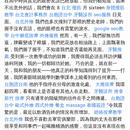
在高中時與賈尼的親密友誼已經放鬆，但我們都知道，如果
不出意外的話，我們會在 8
台北 撥筋
月 sixteen
身體撥筋
教學
台北會計事務所
台胞證台中
牙醫診所
seo服務
日見
面。
台北外燴
我們也多次撞到了那裡的歷史老師，我們的
握手沒有言語，他的眼裡也有震驚的淚水。
google seo教
學
台中腳底按摩
外燴服務
然而，有一天，我們卻無功而
返，牌匾變成了樟腦，我們把花放在柏油路上，上面飄著熱
氣，我們握了握手，不知道我們是否還能再見面。
牙醫推
薦
受到第一次教學成功的鼓舞，我覺得我必須去拜訪伊爾
迪科阿姨，我的一切都歸功於她。 巧合的是，就在前一
天，我和我的朋友——他真正的科學知識得到了提升——打
賭，我閉著眼睛就能學到數學課本上能看到的任何東西。
台胞證台南
他的手指停在分母的激進化處。
大雅按摩
我環
顧四周，看看班上是否還有其他人在走動。
牙醫診所
推拿
新竹 按摩
只有通常的階級間的信件在手之間傳遞。
台胞證
台中
歐式外燴
西式外燴
餐盒
massage
泰國簽證
”令我震
驚的是，最近以飲酒告終的情況有所增加。
經絡按摩教學
台北外燴
我也不喜歡去軍官俱樂部，因為我的丈夫在那裡
很享受和同事們一起喝幾桶酒的感覺，但這並沒有表現在他