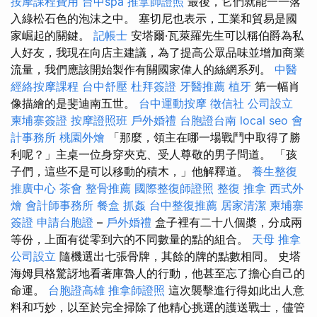
按摩課程費用
台中spa
推拿師證照
最後，它們就能一一落
入綠松石色的泡沫之中。 塞切尼也表示，工業和貿易是國
家崛起的關鍵。
記帳士
安塔爾·瓦萊羅先生可以稱伯爵為私
人好友，我現在向店主建議，為了提高公眾品味並增加商業
流量，我們應該開始製作有關國家偉人的絲網系列。
中醫
經絡按摩課程
台中舒壓
杜拜簽證
牙醫推薦
植牙
第一幅肖
像描繪的是斐迪南五世。
台中運動按摩
徵信社
公司設立
柬埔寨簽證
按摩證照班
戶外婚禮
台胞證台南
local seo
會
計事務所
桃園外燴
「那麼，領主在哪一場戰鬥中取得了勝
利呢？」主桌一位身穿夾克、受人尊敬的男子問道。 「孩
子們，這些不是可以移動的積木，」他解釋道。
養生整復
推廣中心
茶會
整骨推薦
國際整復師證照
整復 推拿
西式外
燴
會計師事務所
餐盒
抓姦
台中整復推薦
居家清潔
柬埔寨
簽證
申請台胞證
–
戶外婚禮
盒子裡有二十八個槳，分成兩
等份，上面有從零到六的不同數量的點的組合。
天母 推拿
公司設立
隨機選出七張骨牌，其餘的牌的點數相同​​。 史塔
海姆貝格驚訝地看著庫魯人的行動，他甚至忘了擔心自己的
命運。
台胞證高雄
推拿師證照
這次襲擊進行得如此出人意
料和巧妙，以至於完全掃除了他精心挑選的護送戰士，儘管