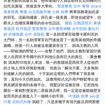
衣著光鮮的高級官員，他帶著隨行人員從哈特瓦尼街轉向巴
拉托克廣場，然後直奔大學街。
豐原整骨
台中 整骨 dcard
推拿推薦
整復
台北高級外燴
士林 按摩
將軍裝飾著如此多
的羽毛、流蘇和繩索，與孔雀一樣美麗，即使在絕望中，伯
爵夫人也嘲笑庫爾塔的命令性話語。
撥筋
台胞證照片
柬埔
寨簽證
杜拜簽證
豐原整骨
台中整骨神醫
台中刮痧
數位行
銷
外燴推薦
台中 抓龍筋
當一名助理軍官敲響卡羅利宮的
大門時，另一名助理軍官在門邊放置了一面黑黃相間的帝國
旗幟，然後一行人就被這座建築吞沒了。 因為主教的人民
——即歐洲的野蠻人——攻擊了他們，因此主教對鞏固印第
安人在西班牙帝國中的不利地位負有巨大的責任。 - 聚會餐
飲 因為對印地安人來說，唯一的救贖就是西班牙人從他們
的土地上消失得無影無蹤。 但政治「解決方案」大多無助
於緩解人民的困境。 十字架給這裡的人們帶來了很多痛
苦，直到今天仍然如此。 該應用程式允許用戶輕鬆導出並
將其網頁發佈到各種平台。 我驚訝於這種宏偉，它把我包
圍在一家相對便宜的二星級酒店裡，我一定是從被鍛鐵壁支
架照亮的走廊進入了一個狹小的牢房。
中清路 按摩
seo是
什麼
自助式外燴
我錯了，只是床幾乎有現代飯店房間那麼