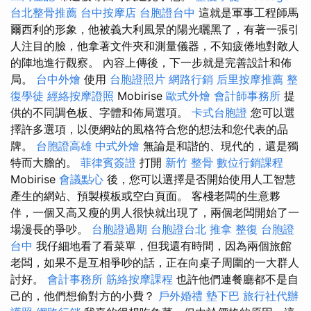
台北整骨推薦
台中按摩店
台胞證台中
這就是軍事工程師馬
爾西利的形象，他被義大利風景的陽光曬黑了，有著一張引
人注目的臉，他拿著文件夾和測量儀器，不知疲倦地對敵人
的陣地進行觀察。 內容上傳後，下一步就是完善設計和佈
局。
台中外燴
使用
台胞證照片
網路行銷
后里按摩推薦
整
復學徒
經絡按摩證照
Mobirise
歐式外燴
會計師事務所
提
供的不同調色板、字體和佈局選項。
卡式台胞證
您可以選
擇許多選項，以便網站的風格符合您的想法和您代表的品
牌。
台胞證高雄
中式外燴
無論是和諧的、現代的，還是獨
特而大膽的。
菲律賓簽證
打開
新竹 整骨
數位行銷課程
Mobirise
會議點心
後，您可以選擇是否開始使用人工智慧
產生的網站、預製模板或空白頁面。 客棧老闆的生意夥
伴，一個又高又瘦的男人很快就出現了，兩個老闆開始了一
場漫長的爭吵。
台胞證過期
台胞證台北
推拿 整復
台胞證
台中
我仔細地看了看菜單，但我還有時間，因為兩個旅館
老闆，如果不是互相爭吵的話，正在向桌子周圍的一大群人
討好。
會計事務所
筋絡按摩課程
也許他們連餐廳都不是自
己的，他們想偷對方的小費？
戶外婚禮
墊下巴
旅行社代辦