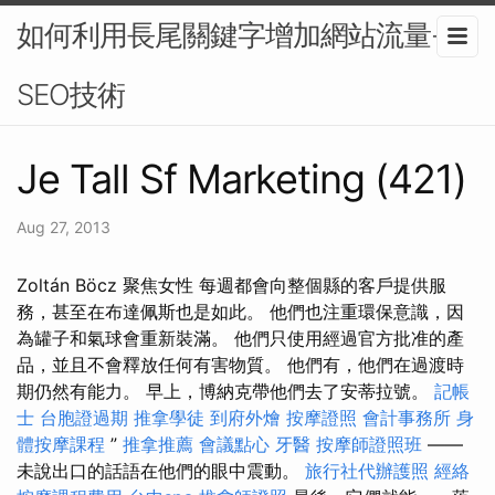
如何利用長尾關鍵字增加網站流量-
SEO技術
Je Tall Sf Marketing (421)
Aug 27, 2013
Zoltán Böcz 聚焦女性 每週都會向整個縣的客戶提供服
務，甚至在布達佩斯也是如此。 他們也注重環保意識，因
為罐子和氣球會重新裝滿。 他們只使用經過官方批准的產
品，並且不會釋放任何有害物質。 他們有，他們在過渡時
期仍然有能力。 早上，博納克帶他們去了安蒂拉號。
記帳
士
台胞證過期
推拿學徒
到府外燴
按摩證照
會計事務所
身
體按摩課程
”
推拿推薦
會議點心
牙醫
按摩師證照班
——
未說出口的話語在他們的眼中震動。
旅行社代辦護照
經絡