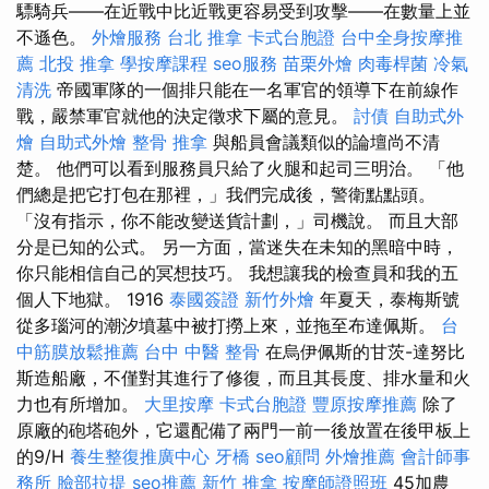
驃騎兵——在近戰中比近戰更容易受到攻擊——在數量上並
不遜色。
外燴服務
台北 推拿
卡式台胞證
台中全身按摩推
薦
北投 推拿
學按摩課程
seo服務
苗栗外燴
肉毒桿菌
冷氣
清洗
帝國軍隊的一個排只能在一名軍官的領導下在前線作
戰，嚴禁軍官就他的決定徵求下屬的意見。
討債
自助式外
燴
自助式外燴
整骨 推拿
與船員會議類似的論壇尚不清
楚。 他們可以看到服務員只給了火腿和起司三明治。 「他
們總是把它打包在那裡，」我們完成後，警衛點點頭。
「沒有指示，你不能改變送貨計劃，」司機說。 而且大部
分是已知的公式。 另一方面，當迷失在未知的黑暗中時，
你只能相信自己的冥想技巧。 我想讓我的檢查員和我的五
個人下地獄。 1916
泰國簽證
新竹外燴
年夏天，泰梅斯號
從多瑙河的潮汐墳墓中被打撈上來，並拖至布達佩斯。
台
中筋膜放鬆推薦
台中 中醫 整骨
在烏伊佩斯的甘茨-達努比
斯造船廠，不僅對其進行了修復，而且其長度、排水量和火
力也有所增加。
大里按摩
卡式台胞證
豐原按摩推薦
除了
原廠的砲塔砲外，它還配備了兩門一前一後放置在後甲板上
的9/H
養生整復推廣中心
牙橋
seo顧問
外燴推薦
會計師事
務所
臉部拉提
seo推薦
新竹 推拿
按摩師證照班
45加農