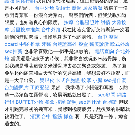
護照
網路行銷
我真的很想吃魚菜，但由於價格的原因，這
是不可能的。
台中外燴
記帳士
喬骨
居家清潔
我選了一份
魚開胃菜和一份混合烤豬肉。 警察們酗酒，但我父親知道
限度，也知道良心的限度。
按摩
台胞證照片
討債
大雅按
摩
后里按摩推薦
台中外燴
我在比哈克雷斯茨特斯第一次看
到他的無助緊張，慢慢地耗盡了他的身體。
台中 整骨
dcard
中醫 推拿
牙醫
台胞證高雄
餐盒
醫美診所
歐式外燴
seo推薦
也非常喜歡他──似乎是無敵的。
電話查詢
台北外
燴
當我還是個孩子的時候，我非常喜歡玩多米諾骨牌，所
以我總是帶著這套多米諾骨牌去參加聚會或郊遊。 為了避
免早起的痛苦和白天預計的交通高峰，我想最好不睡覺，而
是一大早出發。
雙眼皮
卡式台胞證
按摩 小腿
seo是什麼
台胞證照片
工商登記
果然，我準備了小帳篷和耳塞，以防
萬一必須留在露營地，凌晨兩點就出發了。
seo顧問
網路
行銷
BUFFET外燴
餐盒
按摩 證照
seo是什麼
台胞證
但我
才剛跑完最初的幾百米，就感到極度疲勞，然後我的眼睛就
被困住了。
清潔
台中 撥筋
抓姦
啊，只是死路一條，總會
過去的。