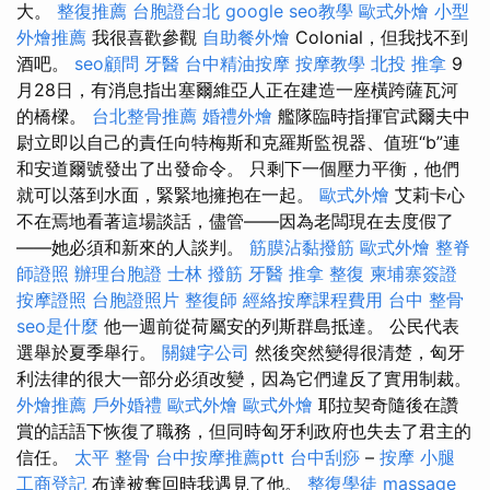
大。
整復推薦
台胞證台北
google seo教學
歐式外燴
小型
外燴推薦
我很喜歡參觀
自助餐外燴
Colonial，但我找不到
酒吧。
seo顧問
牙醫
台中精油按摩
按摩教學
北投 推拿
9
月28日，有消息指出塞爾維亞人正在建造一座橫跨薩瓦河
的橋樑。
台北整骨推薦
婚禮外燴
艦隊臨時指揮官武爾夫中
尉立即以自己的責任向特梅斯和克羅斯監視器、值班“b”連
和安道爾號發出了出發命令。 只剩下一個壓力平衡，他們
就可以落到水面，緊緊地擁抱在一起。
歐式外燴
艾莉卡心
不在焉地看著這場談話，儘管——因為老闆現在去度假了
——她必須和新來的人談判。
筋膜沾黏撥筋
歐式外燴
整脊
師證照
辦理台胞證
士林 撥筋
牙醫
推拿 整復
柬埔寨簽證
按摩證照
台胞證照片
整復師
經絡按摩課程費用
台中 整骨
seo是什麼
他一週前從荷屬安的列斯群島抵達。 公民代表
選舉於夏季舉行。
關鍵字公司
然後突然變得很清楚，匈牙
利法律的很大一部分必須改變，因為它們違反了實用制裁。
外燴推薦
戶外婚禮
歐式外燴
歐式外燴
耶拉契奇隨後在讚
賞的話語下恢復了職務，但同時匈牙利政府也失去了君主的
信任。
太平 整骨
台中按摩推薦ptt
台中刮痧
–
按摩 小腿
工商登記
布達被奪回時我遇見了他。
整復學徒
massage