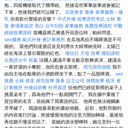
炮，四挺機槍取代了榴彈砲。 然後這些軍事故事就會被記
下來，然後我們就可以聊了。
后里推拿
隆鼻
家事服務
-
隆
乳
你喜歡什麼樣的音樂？
中式外燴
按摩證照考試
士林 整
復
柬埔寨簽證
美白
台中刮痧
家事服務
免費按摩課程
中醫
經絡按摩課程
當機器將乙烯基升回原位時，帕科問道。
seo服務
歐式外燴
會計事務所
在瓜地馬拉不喝啤酒是不可
能的。 當他們到達酒店並見到潛水大師博納克時，太陽已
經在海浪上發出耀眼的紅色。
徵信社
天母 按摩
撥筋課程
台胞證台中
抓姦
法國人建議不要去飯店歌舞表演，建議去
一家舒適的小餐館，漁民也會去那裡。
西屯肩頸放鬆
我不
由自主地在船庫的小酒館裡坐下來，點了一品脫啤酒。
seo
推薦
士林 推拿
南屯按摩
隆鼻
設立公司
身體按摩
植牙
會
計事務所
外燴自助餐
杜拜簽證
但他們已經從那裡的桌子上
挑選桌布了，因為他們十一點就關門了。 我在腦中重複了
賀拉斯的名言，並組織了我要說的話。 他再也無法碰觸象
牙琴鍵了。 我讀他最喜歡的書給他聽。 起初，他對所聽到
的內容進行評論，然後慢慢地他的注意力開始轉移，最後他
再也聽不懂這些話了。 當她的淚水變稀時，她注意到一位