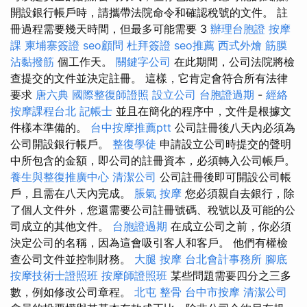
開設銀行帳戶時，請攜帶法院命令和確認稅號的文件。 註
冊過程需要幾天時間，但最多可能需要 3
辦理台胞證
按摩
課
柬埔寨簽證
seo顧問
杜拜簽證
seo推薦
西式外燴
筋膜
沾黏撥筋
個工作天。
關鍵字公司
在此期間，公司法院將檢
查提交的文件並決定註冊。 這樣，它肯定會符合所有法律
要求
唐六典
國際整復師證照
設立公司
台胞證過期
-
經絡
按摩課程台北
記帳士
並且在簡化的程序中，文件是根據文
件樣本準備的。
台中按摩推薦ptt
公司註冊後八天內必須為
公司開設銀行帳戶。
整復學徒
申請設立公司時提交的聲明
中所包含的金額，即公司的註冊資本，必須轉入公司帳戶。
養生與整復推廣中心
清潔公司
公司註冊後即可開設公司帳
戶，且需在八天內完成。
脹氣 按摩
您必須親自去銀行，除
了個人文件外，您還需要公司註冊號碼、稅號以及可能的公
司成立的其他文件。
台胞證過期
在成立公司之前，你必須
決定公司的名稱，因為這會吸引客人和客戶。 他們有權檢
查公司文件並控制財務。
大腿 按摩
台北會計事務所
腳底
按摩技術士證照班
按摩師證照班
某些問題需要四分之三多
數，例如修改公司章程。
北屯 整骨
台中市按摩
清潔公司