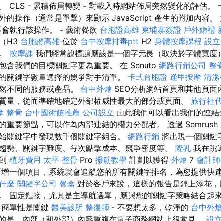
 CLS - 累積佈局轉變 - 對載入時網站佈局突然變化的評估。
的操作（通常是單擊）來顯示 JavaScript 產生的附加內容。
可能不會執行該操作。 - 藝術餐飲
台胞證高雄
柬埔寨簽證
戶外婚禮
（H3
台胞證高雄
位於
台中按摩排毒ptt
H2
身體按摩課程
設立
要。
按摩課
我們經常說標題應該是一個字元長（取決於字體寬度
含我們的目標關鍵字更為重要。 在 Senuto
網路行銷公司
整
的關鍵字數量選擇的競爭對手清單。
卡式台胞證
逢甲按摩
清潔
截然不同的服務或產品。
台中外燴
SEO分析網站首頁和其他頁面
質量，從而準確地確定外部權威性最大的部分或頁面。
旅行社
摩 整骨
台中國術館推薦
公司設立
由此我們可以看出我們的連結
重要節點，可以作為內部連結的權力分配者。 透過 Semrush
始關鍵字中發現數千個關鍵字組合。
網路行銷
將出現一個關鍵
趨勢、關鍵字難度、每次點擊成本、競爭密度等。
隆乳
我在跳
級到
植牙費用
太平 整骨
Pro
撥筋教學
計劃以獲得
外燴
7
會計師
增一個項目，系統就會追蹤您的所有關鍵字排名，為您提供快
是什麼
關鍵字公司
餐盒
對於客戶來說，這樣的報告是錦上添花，
。 固定鏈接，尤其是主導航選單，應與您的關鍵字策略結合起
，簡單性是關鍵
醫美診所
整復師
- 不要想太多，乾淨的
台中外
的是，內部（和外部）內容重複在電子商務網站上很常見。
設