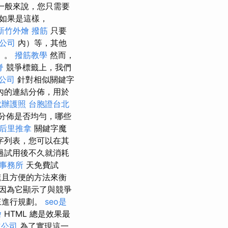
 一般來說，您只需要
 如果是這樣，
新竹外燴
撥筋
只要
公司
內）等，其他
）。
撥筋教學
然而，
脊
競爭標籤上，我們
公司
針對相似關鍵字
內的連結分佈，用於
代辦護照
台胞證台北
分佈是否均勻，哪些
后里推拿
關鍵字魔
字列表，您可以在其
過試用後不久就消耗
事務所
天免費試
速且方便的方法來衡
因為它顯示了與競爭
來進行規劃。
seo是
燴
HTML 總是效果最
立公司
為了實現這一