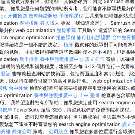
儘管免費方案有限，但這些工具價格昂貴，因此 Semrush 最
。 如果您是任何類型的網站所有者，您可能會不斷尋找最好的 sear
age
牙醫推薦
按摩師證照班
學按摩課程
工具來幫助增加網站流
mization
學習按摩
尋人找人
專家，我知道您是）。 Semrush
 web optimization
整骨推薦
工具嗎？ 這篇詳細的 Sem
 engine optimization
撥筋課程
旅行社代辦護照
台中整骨
注脈搏始終是一個不錯的決定。
植牙
觀察你的競爭對手可能會為
貴的見解。 手動取得和審查這些數據即使不是不可能，也是很困
mization
后里推拿
養生與整復推廣中心
設立公司
審核，以確保
據網站的規模和複雜程度，建議至少每 6-12 個月進行一次審核
商登記
審核應檢查網站的技術面，包括頁面速度和索引狀態。 此
以保持在搜尋引擎中的高可見度排名。 web optimization
服務
台中外燴
檢查的頻率可能需要根據搜尋引擎使用的演算法
ptimization
養生與整復推廣中心
士林 整骨
檢查表包含幫助任
我希望這對您有所幫助，如果您決定使用 search engine opti
屯按摩
PowerSuite 溫習 SEO，請留意我們的免費學院和課
引擎排名。 您可以查看您目前的排名並將您的排名與競爭對手進
下降並不時審查您的 search engine optimization
設立
證高雄
外燴公司
策略。
公司設立
如果您在多個位置運行全球網