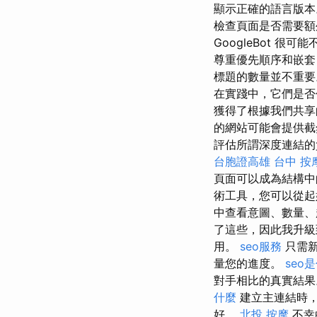
顯示正確的語言版本。
檢查頁面是否需要額外
GoogleBot 很
尊重優先順序和嵌套
標題的數量並不重
在實踐中，它們是否包
獲得了根據我們共享
的網站可能會提供
評估所謂深度連結的
台胞證高雄
台中 按
頁面可以成為結構中的
術工具，您可以從起
中查看意圖、數量、
了這些，因此我升
用。
seo服務
只需新
量您的進度。
seo
對手相比的真實結果
什麼
建立主連結時
好。
北投 按摩
不幸