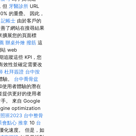
，但
牙醫診所
URL
0% 的重疊。 因此，
。
記帳士
由於客戶的
善了網站在搜尋結果
來擴展您的頁面標
推薦
辦桌外燴
撥筋
這
 web
追蹤這些 KPI，您
有效性並確定需要改
師
杜拜簽證
台中按
體驗。
台中喬骨盆
和使用者體驗的潛在
並提供更好的使用者
 來自 Google
ptimization
照班2023
台中整骨
茶會點心
推拿
10
台
優化速度。 但是，如