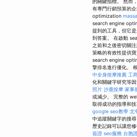
的關鍵指標。 然而，
有專門行銷預算的企業
optimization
mass
search engine opti
提到的工具，但它是最好的
到答案。 在啟動 search
之前和之後密切關
策略的有效性提供寶
search engine opti
擎排名進行優化。 根
中全身按摩推薦
工
化和關鍵字研究等因素，
照片
沙鹿按摩
家事
或減少。 完整的 web o
取得成功的指導和技巧。 
google seo教學
北
中追蹤關鍵字的搜尋
歷史記錄可以讓您修復緊急
簽證
seo服務
台胞