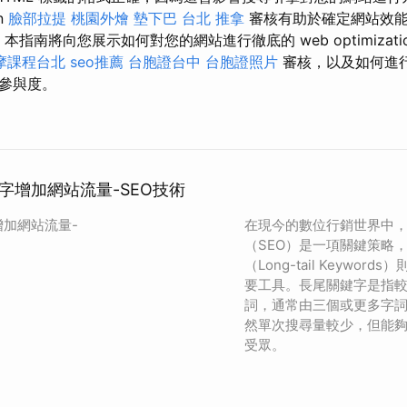
on
臉部拉提
桃園外燴
墊下巴
台北 推拿
審核有助於確定網站效能
。 本指南將向您展示如何對您的網站進行徹底的 web optimizati
摩課程台北
seo推薦
台胞證台中
台胞證照片
審核，以及如何進
參與度。
字增加網站流量-SEO技術
加網站流量-
在現今的數位行銷世界中
（SEO）是一項關鍵策略
（Long-tail Keywo
要工具。長尾關鍵字是指
詞，通常由三個或更多字
然單次搜尋量較少，但能
受眾。