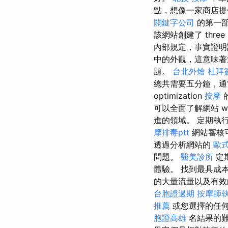
點，想像一家商店
關鍵字公司
的第一
該網站創建了 three
內部規定，事實證
中的外觀，這意味
題。
台北外燴
杜拜
總共需要五分鐘，通
optimization
按摩
可以全面了解網站 web 
進的領域。 定期執行 sea
摩排毒ptt
網站審核
透過分析網站的
歐
問題。
醫美診所
定
體驗。 找到最具成本
的大量流量以及有效的關鍵
台胞證過期
按摩師
推薦
或您選擇的任
胞證高雄
名結果的