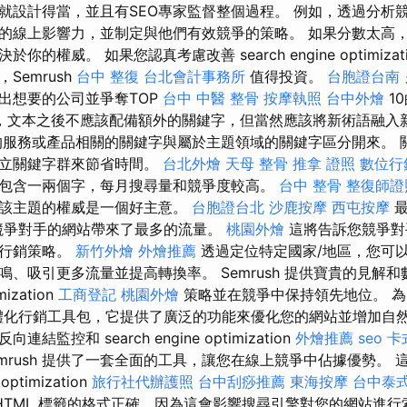
就設計得當，並且有SEO專家監督整個過程。 例如，透過分析
的線上影響力，並制定與他們有效競爭的策略。 如果分數太高
的權威。 如果您認真考慮改善 search engine optimizat
Semrush
台中 整復
台北會計事務所
值得投資。
台胞證台南
出想要的公司並爭奪TOP
台中 中醫 整骨
按摩執照
台中外燴
1
，文本之後不應該配備額外的關鍵字，但當然應該將新術語融入
服務或產品相關的關鍵字與屬於主題領域的關鍵字區分開來。 
建立關鍵字群來節省時間。
台北外燴
天母 整骨
推拿 證照
數位行
包含一兩個字，每月搜尋量和競爭度較高。
台中 整骨
整復師證
立該主題的權威是一個好主意。
台胞證台北
沙鹿按摩
西屯按摩
最
競爭對手的網站帶來了最多的流量。
桃園外燴
這將告訴您競爭對
的行銷策略。
新竹外燴
外燴推薦
透過定位特定國家/地區，您可
、吸引更多流量並提高轉換率。 Semrush 提供寶貴的見解
mization
工商登記
桃園外燴
策略並在競爭中保持領先地位。 
一款一體化行銷工具包，它提供了廣泛的功能來優化您的網站並增加自
監控和 search engine optimization
外燴推薦
seo
卡
mrush 提供了一套全面的工具，讓您在線上競爭中佔據優勢。 
optimization
旅行社代辦護照
台中刮痧推薦
東海按摩
台中泰
HTML 標籤的格式正確，因為這會影響搜尋引擎對您的網站進行索引