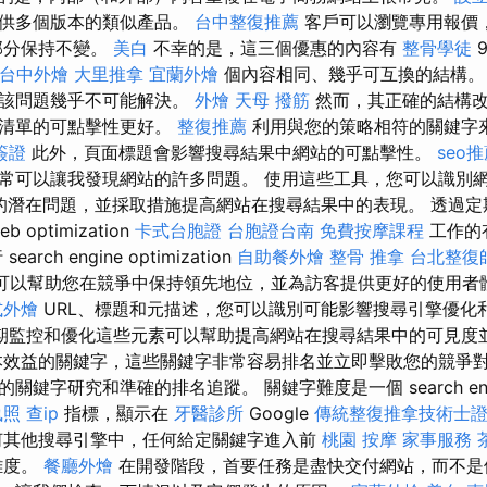
提供多個版本的類似產品。
台中整復推薦
客戶可以瀏覽專用報價
部分保持不變。
美白
不幸的是，這三個優惠的內容有
整骨學徒
9
台中外燴
大里推拿
宜蘭外燴
個內容相同、幾乎可互換的結構
明該問題幾乎不可能解決。
外燴
天母 撥筋
然而，其正確的結構改
著清單的可點擊性更好。
整復推薦
利用與您的策略相符的關鍵字
簽證
此外，頁面標題會影響搜尋結果中網站的可點擊性。
seo
常可以讓我發現網站的許多問題。 使用這些工具，您可以識別網站
的潛在問題，並採取措施提高網站在搜尋結果中的表現。 透過定期
optimization
卡式台胞證
台胞證台南
免費按摩課程
工作的
rch engine optimization
自助餐外燴
整骨 推拿
台北整復
可以幫助您在競爭中保持領先地位，並為訪客提供更好的使用者
式外燴
URL、標題和元描述，您可以識別可能影響搜尋引擎優化
期監控和優化這些元素可以幫助提高網站在搜尋結果中的可見度
效益的關鍵字，這些關鍵字非常容易排名並立即擊敗您的競爭對手。
字研究和準確的排名追蹤。 關鍵字難度是一個 search engine o
執照
查ip
指標，顯示在
牙醫診所
Google
傳統整復推拿技術士證
何其他搜尋引擎中，任何給定關鍵字進入前
桃園 按摩
家事服務
難度。
餐廳外燴
在開發階段，首要任務是盡快交付網站，而不是