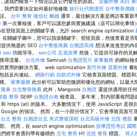
，讓我們檢查一下情況以及它們發生的原因。
宜蘭外燴
美白
柬
，我們需要決定如何最好地修復
旅行社代辦護照
台中整骨價錢
錯誤。
台中 整骨
徵信社
離婚
通常，最佳解決方案是將訪客重新
師
第一次審核後，客戶可以讓您參與實施建議（這可以簡化事情
陸頁面上的關鍵字表，允許 search engine optimization
 在關鍵字圖中，您可以指派關鍵字、登陸頁面，然後查看是否
為您提供無盡的 SEO
台中整復推薦
台胞證高雄
想法來改進您的內容
l seo
功能等等。
seo公司
足底按摩
然後，它提供可操作的見
然搜尋流量。
台北外燴
Semrush
台胞證照片
家事服務
的網站檢
用的解決方案。 web optimization
新竹外燴
苗栗外燴
審
，包括反向連結。
網路行銷
自助式外燴
它檢查頁面標題、標題和
結構。
家事服務
此分析可以幫助您微調和優化您的網站，以最大
。
隆鼻
台北整骨推薦
此外，Mangools
台胞證
還提供適用於任何
整復 整骨
SERP
台胞證台南
檢查器。 多年來，對內部重複問題
 和 https (at) 的版本。 大多數情況下，使用 JavaScript
Google 的強項。 然而，在一小部分情況下，它會導致頁面
台北 整骨
台胞證台北
美式整復課程
台北高級外燴
北投 撥筋
而，在 search engine optimization
按摩證照考試
國際
我們經常會遇到帶有徽標的
北屯 整骨
H1
北投 整骨
標題。
尋人