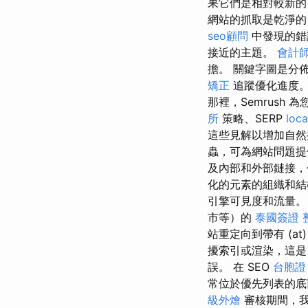
果它們是相對較新的
網站的抓取是乾淨的
seo顧問
中發現的
接近的主題。
會計
擔。 關鍵字圖是分佈在登
矯正
追蹤優化進度。
那裡，Semrush 
所
策略、SERP
loca
這些見解以增加自
蟲，可為網站問題提供實
及內部和外部鏈接
化的元素的組織和
引擎可見度和流量
市等）的
泰國簽證
站重定向到帶有 (at)
擾索引或渲染，這是 
誤。 在 SEO
台胞證
常位於優先列表的底部。 然
級外燴
審核期間，