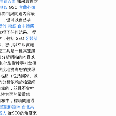
埔寨簽證
如果最近對
抓姦
GSC
宜蘭外燴
導向到與問題內容最
），也可以自己承
新竹 撥筋
台中體態
取得了任何結果。 從
，包括 SEO
牙醫診
解，您可以立即實施
查工具是一種高速爬
核分析網站的內容以
其他影響搜尋引擎優
限度地提高您的搜尋
地點（包括國家、城
的分析依賴於檢查網
 是很自然的，並且不會幹
可見性方面的嚴重錯
審核中，標頭問題通
整復師證照
台北高
找人
從SEO的角度來