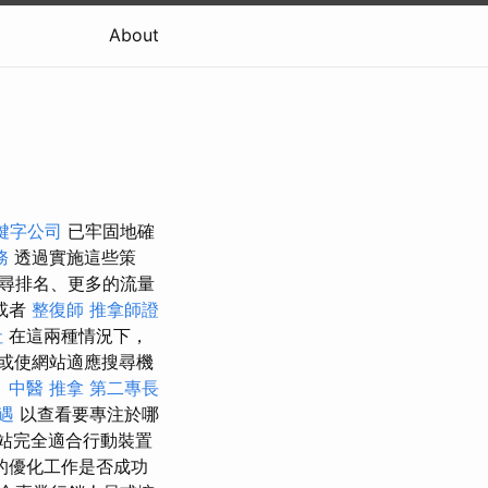
About
鍵字公司
已牢固地確
務
透過實施這些策
尋排名、更多的流量
或者
整復師
推拿師證
社
在這兩種情況下，
或使網站適應搜尋機
。
中醫 推拿
第二專長
遇
以查看要專注於哪
站完全適合行動裝置
的優化工作是否成功