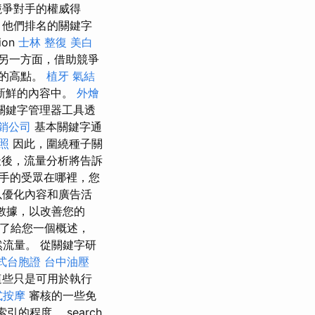
競爭對手的權威得
，他們排名的關鍵字
ion
士林 整復
美白
另一方面，借助競爭
0的高點。
植牙
氣結
新鮮的內容中。
外燴
關鍵字管理器工具透
銷公司
基本關鍵字通
照
因此，圍繞種子關
後，流量分析將告訴
手的受眾在哪裡，您
以優化內容和廣告活
和數據，以改善您的
為了給您一個概述，
然流量。 從關鍵字研
式台胞證
台中油壓
這些只是可用於執行
式按摩
審核的一些免
的程度。 search