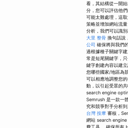
看，其結構從一開始
分，您可以評估他們
可能太難處理，這取決於你
策略並增加網站流量，
分析，我們可以識別
大里 整骨
換句話說
公司
確保將與我們的
過根據種子關鍵字
常是短尾關鍵字，只
鍵字創建內容以建
您哪些國家/地區為
可以相應地調整您
動，以引起受眾的共鳴
search engine opti
Semrush 是
究和競爭對手分析到反向連結
台灣 按摩
審核，Se
網站 search engine 
費工具。 確保所有 