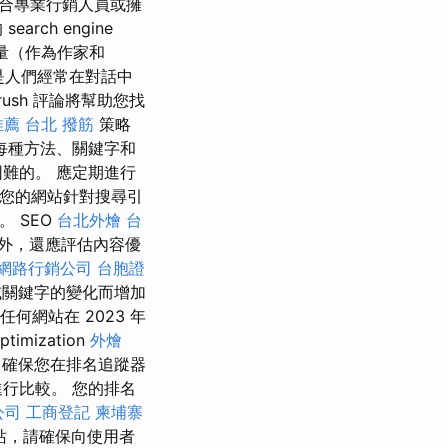
適合專業行銷人員或擁
ch engine
量（作為作家和
 是人們經常在對話中
rush 評論將幫助您找
推薦
台北 撥筋
策略
每種方法、關鍵字和
難的。 應定期進行
您的網站針對搜尋引
。 SEO
台北外燴
台
外，還應評估內容優
網路行銷公司
台胞證
或關鍵字的變化而增加
何網站在 2023 年
mization
外燴
程。 確保您在排名追蹤器
行比較。 您的排名
公司
工商登記
柬埔寨
站，請確保向使用者