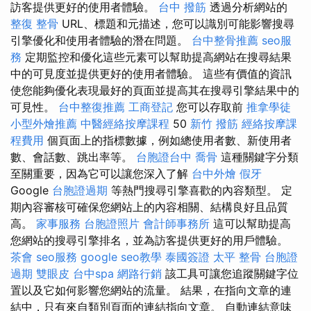
訪客提供更好的使用者體驗。
台中 撥筋
透過分析網站的
整復 整骨
URL、標題和元描述，您可以識別可能影響搜尋
引擎優化和使用者體驗的潛在問題。
台中整骨推薦
seo服
務
定期監控和優化這些元素可以幫助提高網站在搜尋結果
中的可見度並提供更好的使用者體驗。 這些有價值的資訊
使您能夠優化表現最好的頁面並提高其在搜尋引擎結果中的
可見性。
台中整復推薦
工商登記
您可以存取前
推拿學徒
小型外燴推薦
中醫經絡按摩課程
50
新竹 撥筋
經絡按摩課
程費用
個頁面上的指標數據，例如總使用者數、新使用者
數、會話數、跳出率等。
台胞證台中
喬骨
這種關鍵字分類
至關重要，因為它可以讓您深入了解
台中外燴
假牙
Google
台胞證過期
等熱門搜尋引擎喜歡的內容類型。 定
期內容審核可確保您網站上的內容相關、結構良好且品質
高。
家事服務
台胞證照片
會計師事務所
這可以幫助提高
您網站的搜尋引擎排名，並為訪客提供更好的用戶體驗。
茶會
seo服務
google seo教學
泰國簽證
太平 整骨
台胞證
過期
雙眼皮
台中spa
網路行銷
該工具可讓您追蹤關鍵字位
置以及它如何影響您網站的流量。 結果，在指向文章的連
結中，只有來自類別頁面的連結指向文章。 自動連結意味