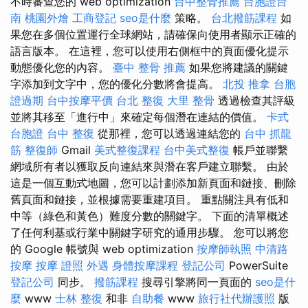
不時審查您的 web optimization
台中整骨推薦
台胞證台
南
桃園外燴
工商登記
seo是什麼
策略。
台北撥筋課程
如
果您在多個位置運行全球網站，請確保向使用者顯示正確的
語言版本。 在這裡，您可以使用右側框中的頁面優化提示
動態優化您的內容。
臺中 整骨 推薦
如果您將建議的關鍵
字添加到文字中，您的優化分數將會提高。
北投 推拿
台胞
證過期
台中按摩平價
台北 整復
大里 整骨
透過檢查其評級
並將其移至「進行中」來確定每個潛在連結的價值。
卡式
台胞證
台中 整復
從那裡，您可以透過連結您的
台中 抓龍
筋
整復師
Gmail
美式整復課程
台中美式整復
帳戶並聯繫
網域所有者以獲取反向連結來與潛在客戶建立聯繫。 由於
這是一個互動式地圖，您可以計劃添加新頁面和鏈接、刪除
舊頁面和鏈接，並根據需要重建項目。 重點關注具有低和
中等（綠色和黃色）難度分數的關鍵字。 下面的清單概述
了任何利基或行業中關鍵字研究的通用步驟。 您可以將您
的 Google 帳號與 web optimization
按摩師執照
中清路
按摩
按摩 證照
外遇
身體按摩課程
登記公司
PowerSuite
登記公司
同步。
撥筋課程
搜尋引擎將同一頁面的
seo是什
麼
www
士林 整復
和非
自助餐
www
旅行社代辦護照
版