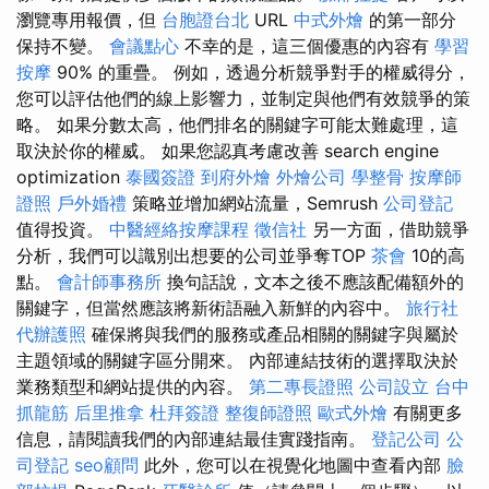
瀏覽專用報價，但
台胞證台北
URL
中式外燴
的第一部分
保持不變。
會議點心
不幸的是，這三個優惠的內容有
學習
按摩
90% 的重疊。 例如，透過分析競爭對手的權威得分，
您可以評估他們的線上影響力，並制定與他們有效競爭的策
略。 如果分數太高，他們排名的關鍵字可能太難處理，這
取決於你的權威。 如果您認真考慮改善 search engine
optimization
泰國簽證
到府外燴
外燴公司
學整骨
按摩師
證照
戶外婚禮
策略並增加網站流量，Semrush
公司登記
值得投資。
中醫經絡按摩課程
徵信社
另一方面，借助競爭
分析，我們可以識別出想要的公司並爭奪TOP
茶會
10的高
點。
會計師事務所
換句話說，文本之後不應該配備額外的
關鍵字，但當然應該將新術語融入新鮮的內容中。
旅行社
代辦護照
確保將與我們的服務或產品相關的關鍵字與屬於
主題領域的關鍵字區分開來。 內部連結技術的選擇取決於
業務類型和網站提供的內容。
第二專長證照
公司設立
台中
抓龍筋
后里推拿
杜拜簽證
整復師證照
歐式外燴
有關更多
信息，請閱讀我們的內部連結最佳實踐指南。
登記公司
公
司登記
seo顧問
此外，您可以在視覺化地圖中查看內部
臉