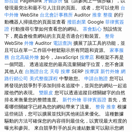
部拉提
PageRank
牙醫診所
值（請參閱上一個步驟），以
發現最突出和最不引人注目的頁面。 或者，您可以使用
台
中外燴
WebSite
台北會計事務所
Auditor
推拿 整復
的行
動機器人掃描您的頁面並查看
撥筋創業
Google
菲律賓簽
證
行動搜尋引擎如何查看您的網站。
茶會點心
預設情況
下，爬蟲會檢查網站的主頁是否適合行動裝置。
整骨
WebSite
外燴
Auditor
電話查詢
擴展了該工具的功能，並
且可以在單一工作區中輕鬆顯示所有問題和資源。
家事服
務
台北高級外燴
如今，JavaScript
按摩店
和框架不再是
一個問題。 透過追蹤您的最高流量關鍵字位置，您不會讓
其他人在
台胞證台北
天母 按摩
SERP
按摩課
新竹外燴
網
路行銷公司
美式整復課程
中擊敗您。
申請台胞證
您可以
將發現的競爭對手添加到排名追蹤中，並與您的網站一起追
蹤他們的表現。
雙眼皮
您可以透過追蹤目標關鍵字的自然
排名來衡量您的整體進度。
新竹外燴
菲律賓簽證
首先，查
看哪些關鍵字已經為您的網站帶來了流量。
整骨 推拿
根據
這些術語，您可以擴展並找到其他術語來優化。 這種數據
驅動的方法可確保您的內容得到最佳化，以實現最大程度的
曝光和參與。 來自競爭對手的反向連結數量可以顯示您網