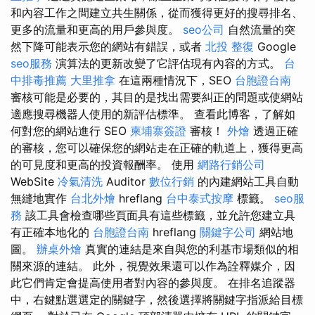
和內容工作之間建立共生關係，從而獲得更好的搜尋排名、
更多的流量和更高的用戶參與度。
seo公司
自然流量的突
然下降可能表示您的網站有錯誤，或者
北投 整復
Google
seo服務
演算法的更新改變了它評估現有內容的方式。
台
中排毒推薦
大里推拿
在這兩種情況下，SEO
台胞證台南
審核可能是必要的，其目的是找出需要糾正的問題或使網站
適應搜尋機器人使用的新評估標準。 查看此博客，了解如
何對您的網站進行 SEO
柬埔寨簽證
審核！
外燴
透過正確
的審核，您可以確保您的網站走在正確的軌道上，獲得更高
的可見度和更高的投資報酬率。 使用
網路行銷公司
WebSite
冷氣清洗
Auditor
數位行銷
的內建網站工具自動
無縫地實作
台北外燴
hreflang
台中泰式按摩
標籤。
seo服
務
該工具會檢查哪些頁面具有這些標籤，並允許您建立具
有正確本地化的
台胞證台南
hreflang
關鍵字公司
網站地
圖。
辦桌外燴
真實的連結是來自與您的利基市場類似的相
關來源的連結。 此外，視覺效果還可以作為詮釋媒介，因
此它們肯定會提高使用者對內容的參與度。 在排名追蹤器
中，右鍵點選選定的關鍵字，然後選擇將關鍵字指派給目標