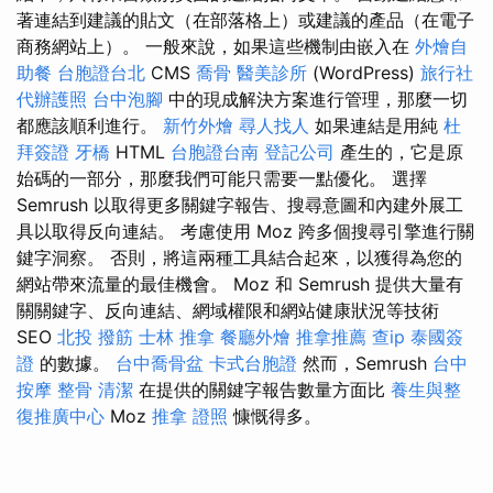
著連結到建議的貼文（在部落格上）或建議的產品（在電子
商務網站上）。 一般來說，如果這些機制由嵌入在
外燴自
助餐
台胞證台北
CMS
喬骨
醫美診所
(WordPress)
旅行社
代辦護照
台中泡腳
中的現成解決方案進行管理，那麼一切
都應該順利進行。
新竹外燴
尋人找人
如果連結是用純
杜
拜簽證
牙橋
HTML
台胞證台南
登記公司
產生的，它是原
始碼的一部分，那麼我們可能只需要一點優化。 選擇
Semrush 以取得更多關鍵字報告、搜尋意圖和內建外展工
具以取得反向連結。 考慮使用 Moz 跨多個搜尋引擎進行關
鍵字洞察。 否則，將這兩種工具結合起來，以獲得為您的
網站帶來流量的最佳機會。 Moz 和 Semrush 提供大量有
關關鍵字、反向連結、網域權限和網站健康狀況等技術
SEO
北投 撥筋
士林 推拿
餐廳外燴
推拿推薦
查ip
泰國簽
證
的數據。
台中喬骨盆
卡式台胞證
然而，Semrush
台中
按摩 整骨
清潔
在提供的關鍵字報告數量方面比
養生與整
復推廣中心
Moz
推拿 證照
慷慨得多。