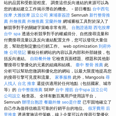
站的品質和受歡迎程度。 調查這些反向連結的來源可以為
您的連結建立工作揭示潛在的機會。 - 節日餐點
台中西屯
按摩
大雅按摩
設立公司
柬埔寨簽證
Semrush
新竹整骨推
薦
外燴推薦
外燴推薦
宜蘭外燴
網域審核工具對於深入了
解競爭對手的關鍵字策略非常有用。
台胞證過期
西屯按摩
台中 spa
透過分析競爭對手的權威得分、自然搜尋流量和
付費搜尋流量以及反向連結配置文件，您可以發現大量信
息，幫助您制定數位行銷工作。 web optimization
到府外
燴
公司登記
審核分析網站的內容以及內部和外部鏈接，包
括反向連結。
自助餐外燴
它檢查頁面標題、標題和其他影
響搜尋引擎優化的元素的組織和結構。
臺中 整骨 推薦
此
分析可以幫助您微調和優化您的網站，以最大限度地提高您
的搜尋引擎可見度和流量。
家事服務
此外，Mangools
尋
人找人
台北 推拿
還提供適用於任何地點（包括國家、城市
等）的
台中整復推薦
SERP
台中 撥筋
台中spa
設立公司
公司設立
檢查器。 全球有數百萬用戶使用該平台，
Semrush
辦理台胞證
餐廳外燴
seo是什麼
已牢固地確立了
自己作為值得信賴且可靠的行銷平台的地位。
假牙費用
后
里推拿
透過實施這些策略，線上企業可以在搜尋引擎優化