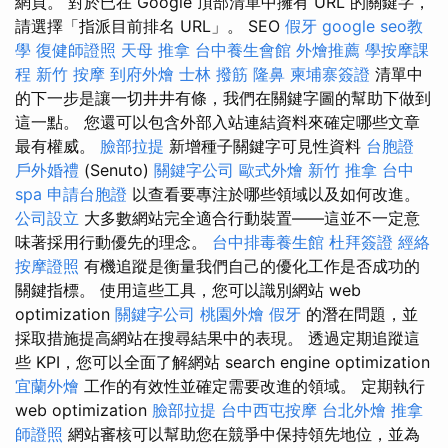
網頁。 對於已在 Google 頂部清單中擁有 URL 的關鍵字，
請選擇「指派目前排名 URL」。 SEO
假牙
google seo教
學
復健師證照
天母 推拿
台中養生會館
外燴推薦
學按摩課
程
新竹 按摩
到府外燴
士林 撥筋
隆鼻
柬埔寨簽證
清單中
的下一步是讓一切井井有條，我們在關鍵字圖的幫助下做到
這一點。 您還可以包含外部入站連結資料來確定哪些文章
最有權威。
臉部拉提
新增種子關鍵字可見性資料
台胞證
戶外婚禮
(Senuto)
關鍵字公司
歐式外燴
新竹 推拿
台中
spa
申請台胞證
以查看要專注於哪些領域以及如何改進。
公司設立
大多數網站完全適合行動裝置——這並不一定意
味著採用行動優先的理念。
台中排毒養生館
杜拜簽證
經絡
按摩證照
有機追蹤是衡量我們自己的優化工作是否成功的
關鍵指標。 使用這些工具，您可以識別網站 web
optimization
關鍵字公司
桃園外燴
假牙
的潛在問題，並
採取措施提高網站在搜尋結果中的表現。 透過定期追蹤這
些 KPI，您可以全面了解網站 search engine optimization
宜蘭外燴
工作的有效性並確定需要改進的領域。 定期執行
web optimization
臉部拉提
台中西屯按摩
台北外燴
推拿
師證照
網站審核可以幫助您在競爭中保持領先地位，並為