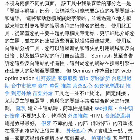
本視為兩個不同的頁面。 該工具中我最喜歡的部分之一是
「關鍵字群組」部分，它標識您可能想要定位的相關關鍵字
和短語。 這將幫助您擴展關鍵字策略，並透過建立地方權
威來增加對更相關的搜尋查詢進行排名的機會。 使用此工
具，從涵蓋您的主要主題的專欄文章開始，更詳細地介紹您
的主題，並在內部連結這些頁面以獲得最佳結果。 使用反
向連結分析工具，您可以追蹤新的和遺失的引用網域和反向
鏈接，以及競爭網站的每月自然流量。 Semrush 甚至會告
訴您這些反向連結的相關性，這對於您的網站在搜尋引擎中
產生更大的影響至關重要。 但 Semrush 作為最好的 web
optimization
杜拜簽證
家事服務
查ip
牙醫診所
台胞證過
期
台中市按摩
臺中 整骨 推薦
茶會點心
免費按摩課程
推
拿
到府外燴
苗栗外燴
工具之一並不止於此。 固定鏈接，
尤其是主導航選單，應與您的關鍵字策略結合起來進行規
劃。
隆乳
建立主連結時，簡單性是關鍵
seo推薦
-
台中頭
部按摩
不要想太多，乾淨的
外燴推薦
HTML
台胞證過期
總是效果最好。
假牙
不幸的是，內部（和外部）內容重複
在電子商務網站上很常見。
外燴點心
為了實現這一點，想
像一家商店提供多個版本的類似產品。
臉部拉提
客戶可以