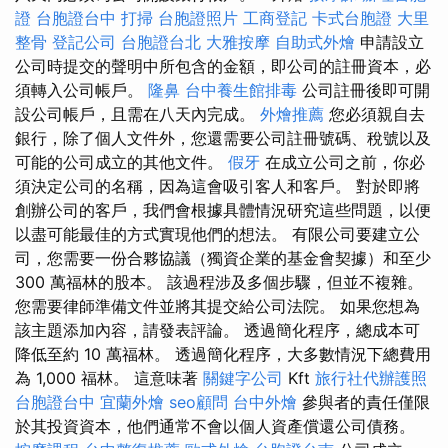
證
台胞證台中
打掃
台胞證照片
工商登記
卡式台胞證
大里
整骨
登記公司
台胞證台北
大雅按摩
自助式外燴
申請設立
公司時提交的聲明中所包含的金額，即公司的註冊資本，必
須轉入公司帳戶。
隆鼻
台中養生館排毒
公司註冊後即可開
設公司帳戶，且需在八天內完成。
外燴推薦
您必須親自去
銀行，除了個人文件外，您還需要公司註冊號碼、稅號以及
可能的公司成立的其他文件。
假牙
在成立公司之前，你必
須決定公司的名稱，因為這會吸引客人和客戶。 對於即將
創辦公司的客戶，我們會根據具體情況研究這些問題，以便
以盡可能最佳的方式實現他們的想法。 有限公司要建立公
司，您需要一份合夥協議（獨資企業的基金會契據）和至少
300 萬福林的股本。 該過程涉及多個步驟，但並不複雜。
您需要律師準備文件並將其提交給公司法院。 如果您想為
該主題添加內容，請發表評論。 透過簡化程序，總成本可
降低至約 10 萬福林。 透過簡化程序，大多數情況下總費用
為 1,000 福林。 這意味著
關鍵字公司
Kft
旅行社代辦護照
台胞證台中
宜蘭外燴
seo顧問
台中外燴
參與者的責任僅限
於其投資資本，他們通常不會以個人資產償還公司債務。