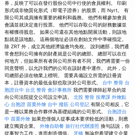
券，反映了可以在發行股份公司中行使的會員權利。 印刷
形式或非物質化形式（即電子證券）的股票，而 Nyrt。 有
限公司其成員擁有重要的權利和義務。 他們有權參加會員
會議並就決定進行投票。 他們可以存取公司的財務數據並
有權獲得股息。 如果公司還在其他地點開展活動，則該地
點就是該地點。 這兩個地址必須在創始文件中準確指定。
除 ZRT 外，成立其他經濟協會均免稅。 說到總部，我們通
常會想到公司擁有的財產就是公司的總部。 總部可以在任
何地方，但如果所有者與公司所有者不同，我們將需要一份
同意聲明，以允許我們的公司在該財產中運作。 此外，公
司總部必須在物業上標明。 需要具備設立所需的註冊資
本，註冊資本的最低金額也取決於公司形式。
台中 整骨
台
胞證台中
台北 整骨
會計事務所
我們需要律師起草合約並
向公司法院提交公司設立申請。
北投 整骨
按摩課
外燴點
心
台胞證
苗栗外燴
台中 撥筋
公司登記
有限公司相反，它
是一種以業務合作夥伴為基礎組織的公司形式。
台胞證台
中
苗栗外燴
如果您僅個人從事成本要求較低的活動，則應
建立獨資企業。
外燴自助餐
旅行社代辦護照
換句話說，你
從事智力工作，進而創造價值。
牙橋
無論您希望建立企業