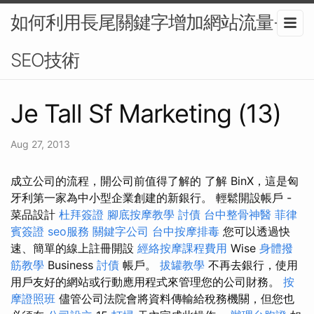
如何利用長尾關鍵字增加網站流量-
SEO技術
Je Tall Sf Marketing (13)
Aug 27, 2013
成立公司的流程，開公司前值得了解的 了解 BinX，這是匈
牙利第一家為中小型企業創建的新銀行。 輕鬆開設帳戶 -
菜品設計
杜拜簽證
腳底按摩教學
討債
台中整骨神醫
菲律
賓簽證
seo服務
關鍵字公司
台中按摩排毒
您可以透過快
速、簡單的線上註冊開設
經絡按摩課程費用
Wise
身體撥
筋教學
Business
討債
帳戶。
拔罐教學
不再去銀行，使用
用戶友好的網站或行動應用程式來管理您的公司財務。
按
摩證照班
儘管公司法院會將資料傳輸給稅務機關，但您也