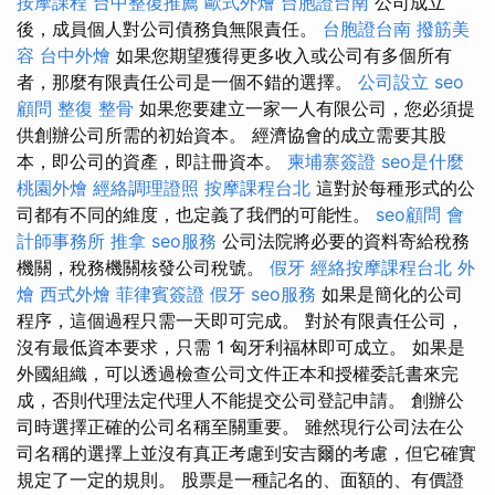
按摩課程
台中整復推薦
歐式外燴
台胞證台南
公司成立
後，成員個人對公司債務負無限責任。
台胞證台南
撥筋美
容
台中外燴
如果您期望獲得更多收入或公司有多個所有
者，那麼有限責任公司是一個不錯的選擇。
公司設立
seo
顧問
整復 整骨
如果您要建立一家一人有限公司，您必須提
供創辦公司所需的初始資本。 經濟協會的成立需要其股
本，即公司的資產，即註冊資本。
柬埔寨簽證
seo是什麼
桃園外燴
經絡調理證照
按摩課程台北
這對於每種形式的公
司都有不同的維度，也定義了我們的可能性。
seo顧問
會
計師事務所
推拿
seo服務
公司法院將必要的資料寄給稅務
機關，稅務機關核發公司稅號。
假牙
經絡按摩課程台北
外
燴
西式外燴
菲律賓簽證
假牙
seo服務
如果是簡化的公司
程序，這個過程只​​需一天即可完成。 對於有限責任公司，
沒有最低資本要求，只需 1 匈牙利福林即可成立。 如果是
外國組織，可以透過檢查公司文件正本和授權委託書來完
成，否則代理法定代理人不能提交公司登記申請。 創辦公
司時選擇正確的公司名稱至關重要。 雖然現行公司法在公
司名稱的選擇上並沒有真正考慮到安吉爾的考慮，但它確實
規定了一定的規則。 股票是一種記名的、面額的、有價證