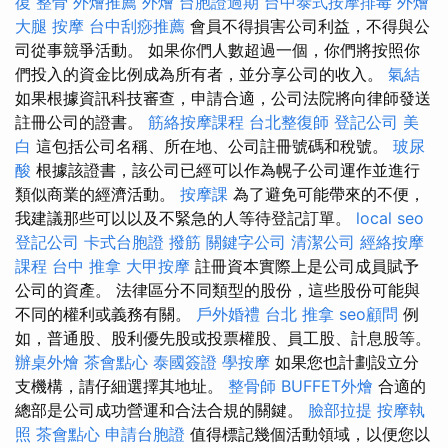
復 整骨
外燴推薦
外燴
台胞證過期
台中泰式按摩排毒
外燴
大腿 按摩
台中刮痧推薦
會員不得損害公司利益，不得與公
司從事競爭活動。 如果你們人數超過一個，你們將按照你
們投入的資金比例成為所有者，並分享公司的收入。
氣結
如果根據資訊科技審查，申請合適，公司法院將向律師發送
註冊公司的證書。
筋絡按摩課程
台北整復師
登記公司
美
白
這包括公司名稱、所在地、公司註冊號碼和稅號。
玻尿
酸
根據該證書，該公司已經可以作為幌子公司運作並進行
類似商業的經濟活動。
按摩課
為了避免可能帶來的不便，
我建議那些可以以及不緊急的人等待登記訂單。
local seo
登記公司
卡式台胞證
撥筋
關鍵字公司
清潔公司
經絡按摩
課程
台中 推拿
大甲按摩
註冊資本實際上是公司成員賦予
公司的資產。 法律區分不同類型的股份，這些股份可能與
不同的權利或義務有關。
戶外婚禮
台北 推拿
seo顧問
例
如，普通股、股利優先股或投票權股、員工股、計息股等。
辦桌外燴
茶會點心
泰國簽證
學按摩
如果您也計劃設立分
支機構，請仔細選擇其地址。
整骨師
BUFFET外燴
合適的
總部是公司成功營運和合法合規的關鍵。
臉部拉提
按摩執
照
茶會點心
申請台胞證
值得標記幾個活動領域，以便您以