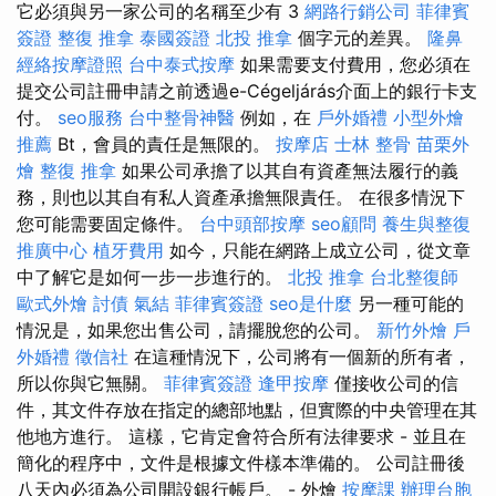
它必須與另一家公司的名稱至少有 3
網路行銷公司
菲律賓
簽證
整復 推拿
泰國簽證
北投 推拿
個字元的差異。
隆鼻
經絡按摩證照
台中泰式按摩
如果需要支付費用，您必須在
提交公司註冊申請之前透過e-Cégeljárás介面上的銀行卡支
付。
seo服務
台中整骨神醫
例如，在
戶外婚禮
小型外燴
推薦
Bt，會員的責任是無限的。
按摩店
士林 整骨
苗栗外
燴
整復 推拿
如果公司承擔了以其自有資產無法履行的義
務，則也以其自有私人資產承擔無限責任。 在很多情況下
您可能需要固定條件。
台中頭部按摩
seo顧問
養生與整復
推廣中心
植牙費用
如今，只能在網路上成立公司，從文章
中了解它是如何一步一步進行的。
北投 推拿
台北整復師
歐式外燴
討債
氣結
菲律賓簽證
seo是什麼
另一種可能的
情況是，如果您出售公司，請擺脫您的公司。
新竹外燴
戶
外婚禮
徵信社
在這種情況下，公司將有一個新的所有者，
所以你與它無關。
菲律賓簽證
逢甲按摩
僅接收公司的信
件，其文件存放在指定的總部地點，但實際的中央管理在其
他地方進行。 這樣，它肯定會符合所有法律要求 - 並且在
簡化的程序中，文件是根據文件樣本準備的。 公司註冊後
八天內必須為公司開設銀行帳戶。 - 外燴
按摩課
辦理台胞