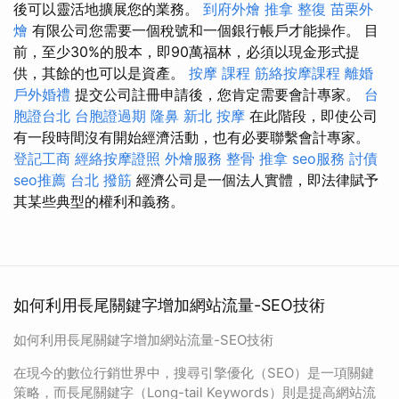
後可以靈活地擴展您的業務。
到府外燴
推拿 整復
苗栗外
燴
有限公司您需要一個稅號和一個銀行帳戶才能操作。 目
前，至少30%的股本，即90萬福林，必須以現金形式提
供，其餘的也可以是資產。
按摩 課程
筋絡按摩課程
離婚
戶外婚禮
提交公司註冊申請後，您肯定需要會計專家。
台
胞證台北
台胞證過期
隆鼻
新北 按摩
在此階段，即使公司
有一段時間沒有開始經濟活動，也有必要聯繫會計專家。
登記工商
經絡按摩證照
外燴服務
整骨 推拿
seo服務
討債
seo推薦
台北 撥筋
經濟公司是一個法人實體，即法律賦予
其某些典型的權利和義務。
如何利用長尾關鍵字增加網站流量-SEO技術
如何利用長尾關鍵字增加網站流量-SEO技術
在現今的數位行銷世界中，搜尋引擎優化（SEO）是一項關鍵
策略，而長尾關鍵字（Long-tail Keywords）則是提高網站流