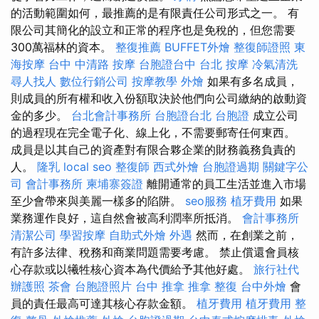
的活動範圍如何，最推薦的是有限責任公司形式之一。 有
限公司其簡化的設立和正常的程序也是免稅的，但您需要
300萬福林的資本。
整復推薦
BUFFET外燴
整復師證照
東
海按摩
台中 中清路 按摩
台胞證台中
台北 按摩
冷氣清洗
尋人找人
數位行銷公司
按摩教學
外燴
如果有多名成員，
則成員的所有權和收入份額取決於他們向公司繳納的啟動資
金的多少。
台北會計事務所
台胞證台北
台胞證
成立公司
的過程現在完全電子化、線上化，不需要郵寄任何東西。
成員是以其自己的資產對有限合夥企業的財務義務負責的
人。
隆乳
local seo
整復師
西式外燴
台胞證過期
關鍵字公
司
會計事務所
柬埔寨簽證
離開通常的員工生活並進入市場
至少會帶來與美麗一樣多的陷阱。
seo服務
植牙費用
如果
業務運作良好，這自然會被高利潤率所抵消。
會計事務所
清潔公司
學習按摩
自助式外燴
外遇
然而，在創業之前，
有許多法律、稅務和商業問題需要考慮。 禁止償還會員核
心存款或以犧牲核心資本為代價給予其他好處。
旅行社代
辦護照
茶會
台胞證照片
台中 推拿
推拿 整復
台中外燴
會
員的責任最高可達其核心存款金額。
植牙費用
植牙費用
整