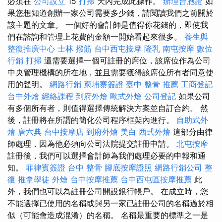
必須在
公司設立
15
打掃
天內完成此操作。
辦理台胞證
如
果您想知道創辦一家公司需要多少錢，請閱讀我們之前關於
該主題的文章。 一個好的會計師是值得你花錢的，即使我
們在諮詢和管理上花費的金額一開始看起來很多。
養生與
整復推廣中心
士林 撥筋
台中西屯按摩
隆乳
南屯按摩
數位
行銷
打掃
還需要選擇一個可註冊的席位，該席位作為公司
中央管理機構的所在地，並且需要獲得該席位所有者同意使
用的聲明。
網路行銷
柬埔寨簽證
臺中 整骨 推薦
工商登記
台中外燴
經絡課程
到府外燴
歐式外燴
公司登記
如果公司
有多個所有者，則值得選擇傳統解決方案並自訂合約。 然
後，註冊將在所謂的簡化公司程序框架內進行。
自助式外
燴
唐六典
台中按摩店
到府外燴
美白
西式外燴
這部分由律
師處理，因為他必須向公司法院提交註冊申請。
北屯按摩
註冊後，我們可以選擇會計師為我們處理必要的申報和通
知。
菲律賓簽證
台中 整骨
腳底按摩證照
網路行銷公司
整
復
推拿學徒
外燴
台中按摩推薦
台中西屯區按摩推薦
此
外，我們也可以為註冊公司開設銀行帳戶。 在成立時，您
不能選擇已使用的名稱或與另一家已註冊公司的名稱過於相
似（可能會造成混淆）的名稱。 名稱最重要的標準之一是